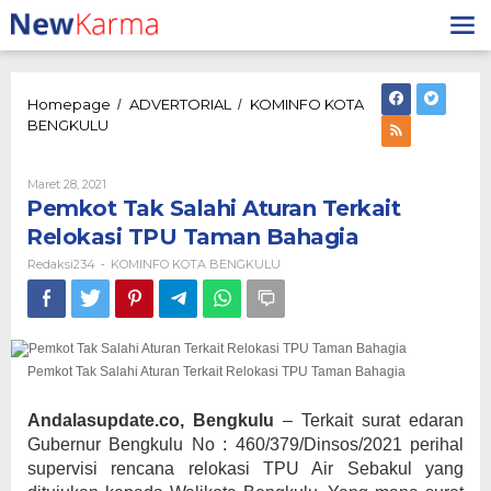
Lewati
ke
konten
Homepage
ADVERTORIAL
KOMINFO KOTA
/
/
Pemkot
BENGKULU
Tak
Salahi
Aturan
Oleh
Maret 28, 2021
Redaksi234
Terkait
Pemkot Tak Salahi Aturan Terkait
Relokasi
Relokasi TPU Taman Bahagia
TPU
Taman
Redaksi234
KOMINFO KOTA BENGKULU
-
Bahagia
Pemkot Tak Salahi Aturan Terkait Relokasi TPU Taman Bahagia
Andalasupdate.co, Bengkulu
– Terkait surat edaran
Gubernur Bengkulu No : 460/379/Dinsos/2021 perihal
supervisi rencana relokasi TPU Air Sebakul yang