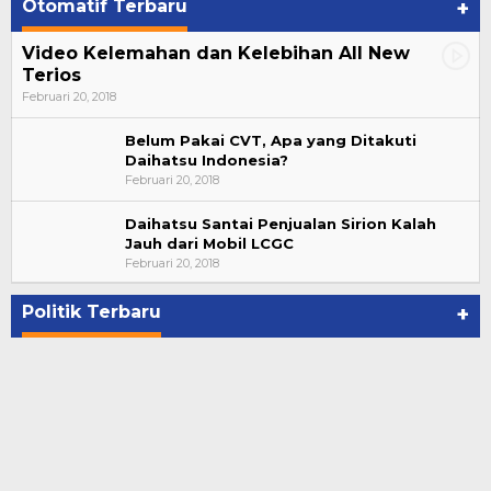
Otomatif Terbaru
+
Video Kelemahan dan Kelebihan All New
Terios
Februari 20, 2018
Belum Pakai CVT, Apa yang Ditakuti
Daihatsu Indonesia?
Februari 20, 2018
Daihatsu Santai Penjualan Sirion Kalah
Jauh dari Mobil LCGC
Bupati Ahmad Hijazi, Hadiri Paripurna Hasil
Februari 20, 2018
Penetapan Paslon Bupati dan Wabup Te…
Di NASIONAL, POLITIK, REJANG LEBONG
|
Januari 29, 2021
Politik Terbaru
+