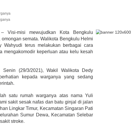
rganya
lmi Hasan Di
ur Janjikan Satu
 Visi-misi mewujudkan Kota Bengkulu
mbulans
a omongan semata. Walikota Bengkulu Helmi
393 Peserta MTQ ke-XXXV Sia
BENGKULU,
Tempur Rebut Juara Dibuka
y Wahyudi terus melakukan berbagai cara
 1, 2020
Gubernur Rohidin
a mengakomodir keperluan atau kelu kesah
Di ADVERTORIAL, POLITIK
|
Mei 24, 2022
i, Senin (29/3/2021), Wakil Walikota Dedy
perhatian kepada warganya yang sedang
rintah.
alah satu rumah warganya atas nama Yuli
 sakit sesak nafas dan batu ginjal di jalan
han Lingkar Timur, Kecamatan Singaran Pati
Kelurahan Sumur Dewa, Kecamatan Selebar
akit stroke.