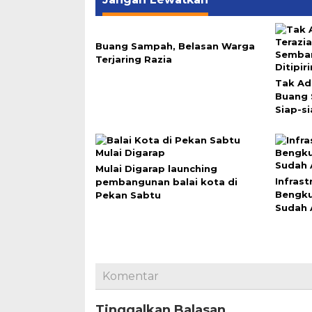
Buang Sampah, Belasan Warga
Terjaring Razia
Tak Ad
Buang
Siap-si
Mulai Digarap launching
Infras
pembangunan balai kota di
Bengku
Pekan Sabtu
Sudah 
Komentar
Tinggalkan Balasan