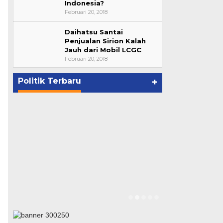
Indonesia?
Februari 20, 2018
Daihatsu Santai
Bupati Ahmad Hijazi, Hadiri
Penjualan Sirion Kalah
Jauh dari Mobil LCGC
Paripurna Hasil Penetapan
Februari 20, 2018
Paslon Bupati dan Wabup Te…
p
Di NASIONAL, POLITIK, REJANG
LEBONG
|
Januari 29, 2021
Politik Terbaru
+
Suharto Dip
Pengawas PP
Di NASIONAL, POLIT