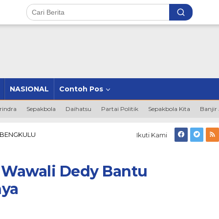
NASIONAL
Contoh Pos
rindra
Sepakbola
Daihatsu
Partai Politik
Sepakbola Kita
Banjir
Wujudkan
 BENGKULU
Ikuti Kami
Visi-
Misi,
Wawali
, Wawali Dedy Bantu
Dedy
Bantu
nya
Pengobatan
Warganya