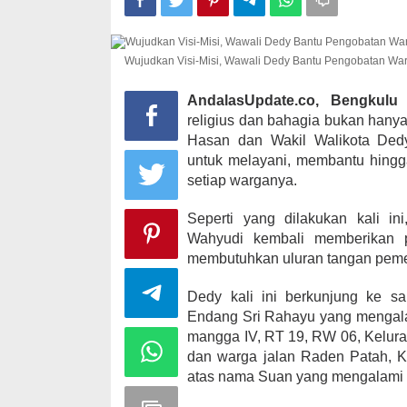
Wujudkan Visi-Misi, Wawali Dedy Bantu Pengobatan Wa
Kampanye, He
Kabupaten Ka
AndalasUpdate.co, Bengkulu
–
desa Satu A
religius dan bahagia bukan hany
Di KOMINFO KOTA 
Hasan dan Wakil Walikota Ded
POLITIK
|
November
untuk melayani, membantu hingg
setiap warganya.
Seperti yang dilakukan kali in
Wahyudi kembali memberikan 
membutuhkan uluran tangan peme
Dedy kali ini berkunjung ke s
Endang Sri Rahayu yang mengalami
mangga IV, RT 19, RW 06, Kelura
dan warga jalan Raden Patah, 
atas nama Suan yang mengalami s