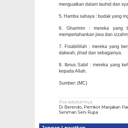
menguatkan dalam tauhid dan sya
5. Hamba sahaya : budak yang in
6. Gharimin : mereka yang b
mempertahankan jiwa dan izzahn
7. Fisabilillah : mereka yang be
dakwah, jihad dan sebagainya.
8. Ibnus Sabil : mereka yang ke
kepada Allah.
Sumber: (MC)
Navigasi
Pos sebelumnya
Di Berendo, Pemkot Manjakan Pa
pos
Seniman Seni Rupa
Jangan Lewatkan