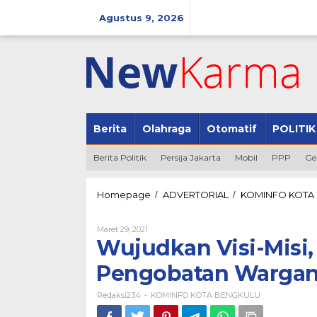
Lewati
ke
Agustus 9, 2026
konten
Berita
Olahraga
Otomatif
POLITIK
Berita Politik
Persija Jakarta
Mobil
PPP
Ge
Homepage
ADVERTORIAL
KOMINFO KOTA
/
/
Oleh
Maret 29, 2021
Redaksi234
Wujudkan Visi-Misi
Pengobatan Warga
Redaksi234
KOMINFO KOTA BENGKULU
-