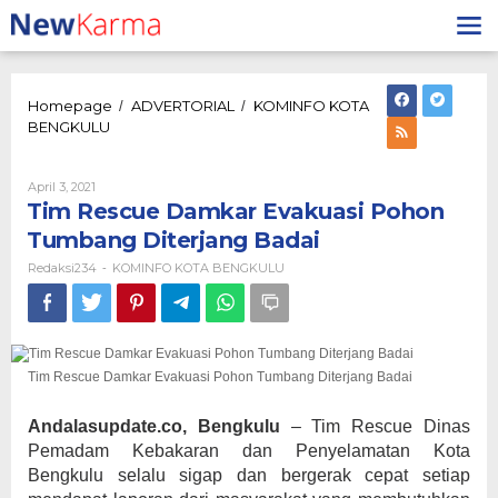
Lewati
ke
konten
Homepage
ADVERTORIAL
KOMINFO KOTA
/
/
Tim
BENGKULU
Rescue
Damkar
Evakuasi
Oleh
April 3, 2021
Redaksi234
Pohon
Tim Rescue Damkar Evakuasi Pohon
Tumbang
Tumbang Diterjang Badai
Diterjang
Badai
Redaksi234
KOMINFO KOTA BENGKULU
-
Tim Rescue Damkar Evakuasi Pohon Tumbang Diterjang Badai
Andalasupdate.co, Bengkulu
– Tim Rescue Dinas
Pemadam Kebakaran dan Penyelamatan Kota
Bengkulu selalu sigap dan bergerak cepat setiap