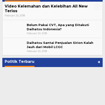
Video Kelemahan dan Kelebihan All New
Terios
Februari 20, 2018
Belum Pakai CVT, Apa yang Ditakuti
Daihatsu Indonesia?
Februari 20, 2018
Daihatsu Santai Penjualan Sirion Kalah
Jauh dari Mobil LCGC
Suharto Dipercaya Jadi Dewan Pengawas PP
Februari 20, 2018
PBSI 2020-2024
Di NASIONAL, POLITIK
|
November 7, 2020
Politik Terbaru
+