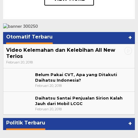
Otomatif Terbaru
+
Video Kelemahan dan Kelebihan All New
Terios
Februari 20, 2018
Belum Pakai CVT, Apa yang Ditakuti
Daihatsu Indonesia?
Februari 20, 2018
Daihatsu Santai Penjualan Sirion Kalah
Jauh dari Mobil LCGC
Bupati Ahmad Hijazi, Hadiri Paripurna Hasil
Februari 20, 2018
Penetapan Paslon Bupati dan Wabup Te…
Di NASIONAL, POLITIK, REJANG LEBONG
|
Januari 29, 2021
Politik Terbaru
+