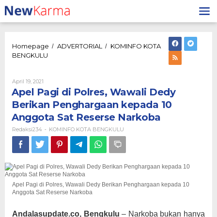
Lewati
ke
konten
Homepage
ADVERTORIAL
KOMINFO KOTA
/
/
Apel
BENGKULU
Pagi
di
Polres,
Oleh
April 19, 2021
Redaksi234
Wawali
Apel Pagi di Polres, Wawali Dedy
Dedy
Berikan Penghargaan kepada 10
Berikan
Anggota Sat Reserse Narkoba
Penghargaan
kepada
Redaksi234
KOMINFO KOTA BENGKULU
-
10
Anggota
Sat
Reserse
Narkoba
Apel Pagi di Polres, Wawali Dedy Berikan Penghargaan kepada 10
Anggota Sat Reserse Narkoba
Andalasupdate.co, Bengkulu
– Narkoba bukan hanya