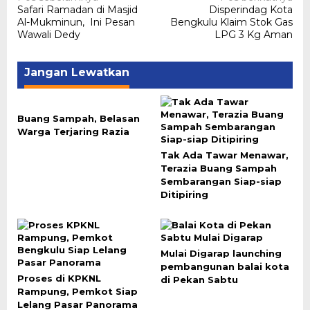
Navigasi
Safari Ramadan di Masjid
Disperindag Kota
pos
Al-Mukminun, Ini Pesan
Bengkulu Klaim Stok Gas
Wawali Dedy
LPG 3 Kg Aman
Jangan Lewatkan
Buang Sampah, Belasan
Warga Terjaring Razia
Tak Ada Tawar Menawar,
Terazia Buang Sampah
Sembarangan Siap-siap
Ditipiring
Mulai Digarap launching
pembangunan balai kota
Proses di KPKNL
di Pekan Sabtu
Rampung, Pemkot Siap
Lelang Pasar Panorama