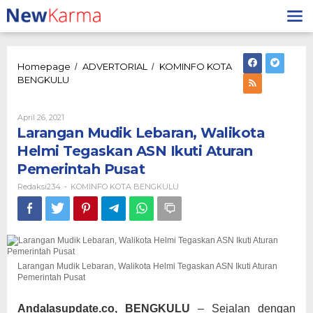
Lewati
ke
konten
Homepage
ADVERTORIAL
KOMINFO KOTA
/
/
Larangan
BENGKULU
Mudik
Lebaran,
Walikota
Oleh
April 26, 2021
Redaksi234
Helmi
Larangan Mudik Lebaran, Walikota
Tegaskan
Helmi Tegaskan ASN Ikuti Aturan
ASN
Pemerintah Pusat
Ikuti
Aturan
Redaksi234
KOMINFO KOTA BENGKULU
-
Pemerintah
Pusat
Larangan Mudik Lebaran, Walikota Helmi Tegaskan ASN Ikuti Aturan
Pemerintah Pusat
Andalasupdate.co, BENGKULU
– Sejalan dengan