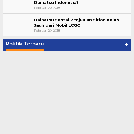
Daihatsu Indonesia?
Februari 20, 2018
Daihatsu Santai Penjualan Sirion Kalah
Jauh dari Mobil LCGC
Bupati Ahmad Hijazi, Hadiri Paripurna Hasil
Februari 20, 2018
Penetapan Paslon Bupati dan Wabup Te…
Di NASIONAL, POLITIK, REJANG LEBONG
|
Januari 29, 2021
Politik Terbaru
+