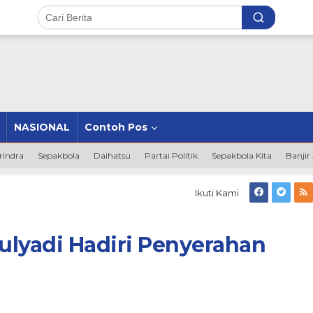
NASIONAL
Contoh Pos
rindra
Sepakbola
Daihatsu
Partai Politik
Sepakbola Kita
Banjir
upati
Ikuti Kami
S
usnan
ulyadi
ulyadi Hadiri Penyerahan
adiri
enyerahan
asanah
ard
SI