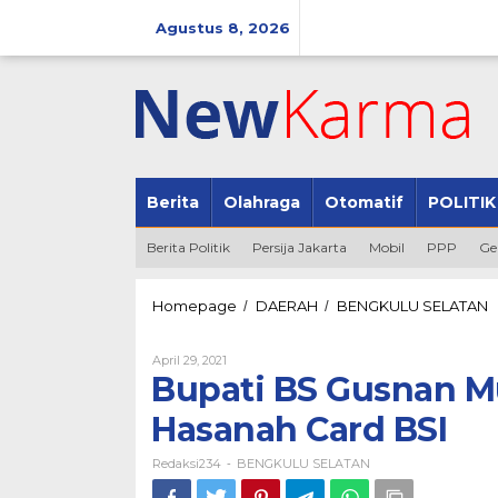
Lewati
ke
Agustus 8, 2026
konten
Berita
Olahraga
Otomatif
POLITIK
Berita Politik
Persija Jakarta
Mobil
PPP
Ge
B
Homepage
DAERAH
BENGKULU SELATAN
/
/
B
G
Oleh
April 29, 2021
M
Redaksi234
Bupati BS Gusnan M
H
P
Hasanah Card BSI
H
C
Redaksi234
BENGKULU SELATAN
B
-