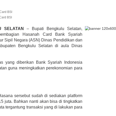
Card BSI
lmi Hasan Di
ur Janjikan Satu
LU SELATAN
– Bupati Bengkulu Selatan,
mbulans
 pembagian Hasanah Card Bank Syariah
393 Peserta MTQ ke-XXXV Sia
BENGKULU,
Tempur Rebut Juara Dibuka
tur Sipil Negara (ASN) Dinas Pendidikan dan
 1, 2020
Gubernur Rohidin
bupaten Bengkulu Selatan di aula Dinas
Di ADVERTORIAL, POLITIK
|
Mei 24, 2022
tas yang diberikan Bank Syariah Indonesia
latan guna meningkatkan perekonomian para
asana sersebut sudah di sediakan platform
15 juta. Bahkan nanti akan bisa di tingkatkan
uta tergantung transaksi yang di lakukan para