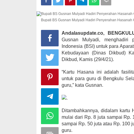
Bupati BS Gusnan Mulyadi Hadiri Penyerahan Hasanah 
Kampanye, He
Kabupaten Ka
Andalasupdate.co, BENGKU
desa Satu A
Gusnan Mulyadi, menghadiri
Di KOMINFO KOTA 
Indonesia (BSI) untuk para Apara
POLITIK
|
November
Kebudayaan (Dinas Dikbud) Ka
Dikbud, Kamis (29/4/21).
“Kartu Hasana ini adalah fasili
untuk para guru di Bengkulu Se
guru,” kata Gusnan.
Ditambahkannya, didalam kartu H
mulai dari Rp. 8 juta sampai Rp. 
sampai Rp. 50 juta atau Rp. 100 j
guru.