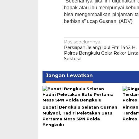
“Sebenarnya jika Ini digunakan 
bapak atau ibu mempunyai kebun 
bisa mengembalikan pinjaman tadi,
berbisnis” ucap Gusnan. (ADV)
Navigasi
Pos sebelumnya
Persiapan Jelang Idul Fitri 1442 H,
pos
Polres Bengkulu Gelar Rakor Linta
Sektoral
Jangan Lewatkan
Bupati Bengkulu Selatan Gusnan
Ringan
Mulyadi, Hadiri Peletakan Batu
Terdam
Pertama Mess SPN Polda
Polres
Bengkulu