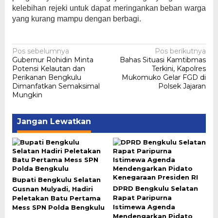
kelebihan rejeki untuk dapat meringankan beban warga
yang kurang mampu dengan berbagi.
Navigasi
Pos sebelumnya
Pos berikutnya
Gubernur Rohidin Minta
Bahas Situasi Kamtibmas
pos
Potensi Kelautan dan
Terkini, Kapolres
Perikanan Bengkulu
Mukomuko Gelar FGD di
Dimanfatkan Semaksimal
Polsek Jajaran
Mungkin
Jangan Lewatkan
Bupati Bengkulu Selatan
DPRD Bengkulu Selatan
Gusnan Mulyadi, Hadiri
Rapat Paripurna
Peletakan Batu Pertama
Istimewa Agenda
Mess SPN Polda Bengkulu
Mendengarkan Pidato