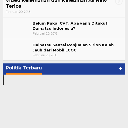
Video Kelemahan dan Kelebihan All New
Terios
Februari 20, 2018
Belum Pakai CVT, Apa yang Ditakuti
Daihatsu Indonesia?
Februari 20, 2018
Daihatsu Santai Penjualan Sirion Kalah
Jauh dari Mobil LCGC
Bupati Ahmad Hijazi, Hadiri Paripurna Hasil
Februari 20, 2018
Penetapan Paslon Bupati dan Wabup Te…
Di NASIONAL, POLITIK, REJANG LEBONG
|
Januari 29, 2021
Politik Terbaru
+