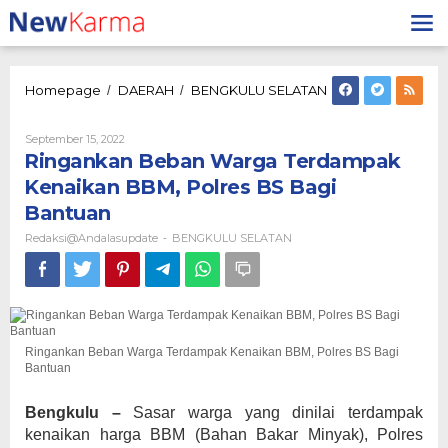
Lewati
ke
konten
Ringankan
Homepage
DAERAH
BENGKULU SELATAN
/
/
Beban
Warga
Oleh
September 15, 2022
Terdampak
Redaksi@andalasupdate
Ringankan Beban Warga Terdampak
Kenaikan
BBM,
Kenaikan BBM, Polres BS Bagi
Polres
Bantuan
BS
Bagi
Redaksi@andalasupdate
BENGKULU SELATAN
-
Bantuan
Ringankan Beban Warga Terdampak Kenaikan BBM, Polres BS Bagi
Bantuan
Bengkulu –
Sasar warga yang dinilai terdampak
kenaikan harga BBM (Bahan Bakar Minyak), Polres