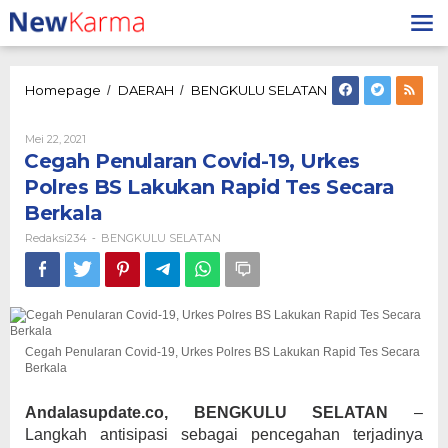
Lewati
ke
konten
Cegah
Homepage
DAERAH
BENGKULU SELATAN
/
/
Penularan
Covid-
Oleh
Mei 22, 2021
19,
Redaksi234
Cegah Penularan Covid-19, Urkes
Urkes
Polres
Polres BS Lakukan Rapid Tes Secara
BS
Berkala
Lakukan
Rapid
Redaksi234
BENGKULU SELATAN
-
Tes
Secara
Berkala
Cegah Penularan Covid-19, Urkes Polres BS Lakukan Rapid Tes Secara
Berkala
Andalasupdate.co, BENGKULU SELATAN
–
Langkah antisipasi sebagai pencegahan terjadinya