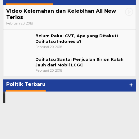
Video Kelemahan dan Kelebihan All New
Terios
Februari 20, 2018
Belum Pakai CVT, Apa yang Ditakuti
Daihatsu Indonesia?
Februari 20, 2018
Daihatsu Santai Penjualan Sirion Kalah
Jauh dari Mobil LCGC
Bupati Ahmad Hijazi, Hadiri Paripurna Hasil
Februari 20, 2018
Penetapan Paslon Bupati dan Wabup Te…
Di NASIONAL, POLITIK, REJANG LEBONG
|
Januari 29, 2021
Politik Terbaru
+