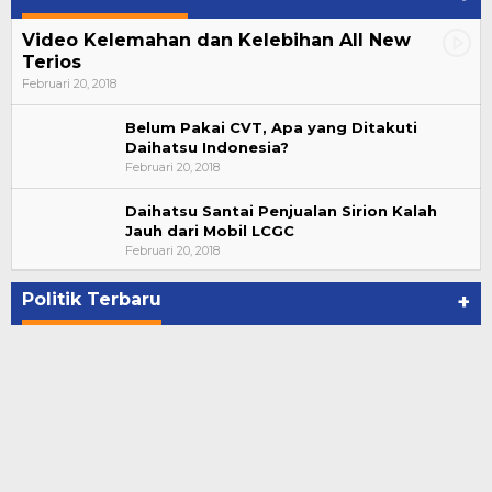
Video Kelemahan dan Kelebihan All New
Terios
Februari 20, 2018
Belum Pakai CVT, Apa yang Ditakuti
Daihatsu Indonesia?
Februari 20, 2018
Daihatsu Santai Penjualan Sirion Kalah
Jauh dari Mobil LCGC
Bupati Ahmad Hijazi, Hadiri Paripurna Hasil
Februari 20, 2018
Penetapan Paslon Bupati dan Wabup Te…
Di NASIONAL, POLITIK, REJANG LEBONG
|
Januari 29, 2021
Politik Terbaru
+