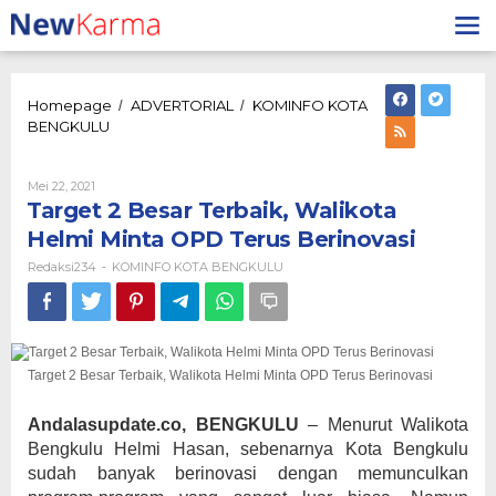
Lewati
ke
konten
Homepage
ADVERTORIAL
KOMINFO KOTA
/
/
Target
BENGKULU
2
Besar
Terbaik,
Oleh
Mei 22, 2021
Redaksi234
Walikota
Target 2 Besar Terbaik, Walikota
Helmi
Helmi Minta OPD Terus Berinovasi
Minta
OPD
Redaksi234
KOMINFO KOTA BENGKULU
-
Terus
Berinovasi
Target 2 Besar Terbaik, Walikota Helmi Minta OPD Terus Berinovasi
Andalasupdate.co, BENGKULU
– Menurut Walikota
Bengkulu Helmi Hasan, sebenarnya Kota Bengkulu
sudah banyak berinovasi dengan memunculkan