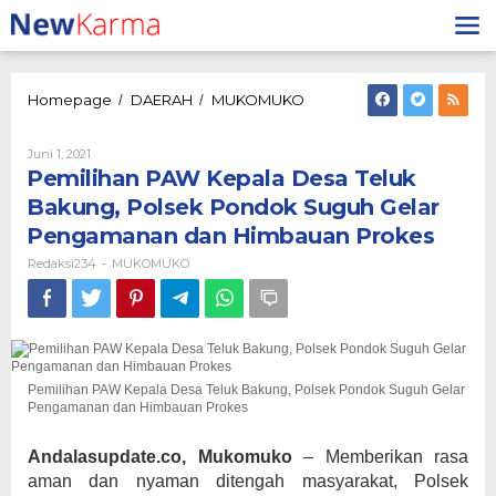
Lewati
ke
konten
Pemilihan
Homepage
DAERAH
MUKOMUKO
/
/
PAW
Kepala
Oleh
Juni 1, 2021
Desa
Redaksi234
Pemilihan PAW Kepala Desa Teluk
Teluk
Bakung,
Bakung, Polsek Pondok Suguh Gelar
Polsek
Pengamanan dan Himbauan Prokes
Pondok
Suguh
Redaksi234
MUKOMUKO
-
Gelar
Pengamanan
dan
Himbauan
Prokes
Pemilihan PAW Kepala Desa Teluk Bakung, Polsek Pondok Suguh Gelar
Pengamanan dan Himbauan Prokes
Andalasupdate.co, Mukomuko
– Memberikan rasa
aman dan nyaman ditengah masyarakat, Polsek