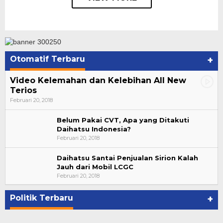
Otomatif Terbaru
+
Video Kelemahan dan Kelebihan All New
Terios
Februari 20, 2018
Belum Pakai CVT, Apa yang Ditakuti
Daihatsu Indonesia?
Februari 20, 2018
Daihatsu Santai Penjualan Sirion Kalah
Jauh dari Mobil LCGC
Bupati Ahmad Hijazi, Hadiri Paripurna Hasil
Februari 20, 2018
Penetapan Paslon Bupati dan Wabup Te…
Di NASIONAL, POLITIK, REJANG LEBONG
|
Januari 29, 2021
Politik Terbaru
+