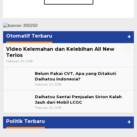
Otomatif Terbaru
+
Video Kelemahan dan Kelebihan All New
Terios
Februari 20, 2018
Belum Pakai CVT, Apa yang Ditakuti
Daihatsu Indonesia?
Februari 20, 2018
Daihatsu Santai Penjualan Sirion Kalah
Jauh dari Mobil LCGC
Bupati Ahmad Hijazi, Hadiri Paripurna Hasil
Februari 20, 2018
Penetapan Paslon Bupati dan Wabup Te…
Di NASIONAL, POLITIK, REJANG LEBONG
|
Januari 29, 2021
Politik Terbaru
+