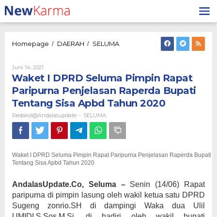
Lewati
ke
konten
Waket
Homepage
DAERAH
SELUMA
/
/
I
DPRD
Oleh
Juni 14, 2021
Seluma
Redaksi@andalasupdate
Waket I DPRD Seluma Pimpin Rapat
Pimpin
Rapat
Paripurna Penjelasan Raperda Bupati
Paripurna
Tentang Sisa Apbd Tahun 2020
Penjelasan
Raperda
Redaksi@andalasupdate
SELUMA
-
Bupati
Tentang
Sisa
Apbd
Waket I DPRD Seluma Pimpin Rapat Paripurna Penjelasan Raperda Bupati
Tahun
Tentang Sisa Apbd Tahun 2020
2020
AndalasUpdate.Co, Seluma –
Senin (14/06) Rapat
paripurna di pimpin lasung oleh wakil ketua satu DPRD
Sugeng zonrio.SH di dampingi Waka dua Ulil
UMIDI,S.Sos.M.Si. di hadiri oleh wakil bupati