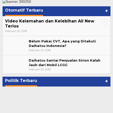
Otomatif Terbaru
+
Video Kelemahan dan Kelebihan All New
Terios
Februari 20, 2018
Belum Pakai CVT, Apa yang Ditakuti
Daihatsu Indonesia?
Februari 20, 2018
Daihatsu Santai Penjualan Sirion Kalah
Jauh dari Mobil LCGC
Bupati Ahmad Hijazi, Hadiri Paripurna Hasil
Februari 20, 2018
Penetapan Paslon Bupati dan Wabup Te…
Di NASIONAL, POLITIK, REJANG LEBONG
|
Januari 29, 2021
Politik Terbaru
+