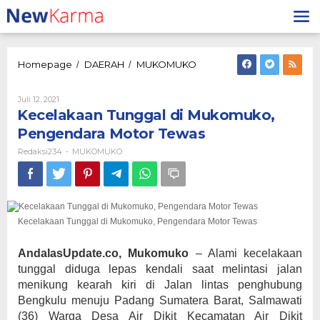
Lewati
ke
konten
Kecelakaan
Homepage
DAERAH
MUKOMUKO
/
/
Tunggal
di
Oleh
Juli 12, 2021
Mukomuko,
Redaksi234
Kecelakaan Tunggal di Mukomuko,
Pengendara
Motor
Pengendara Motor Tewas
Tewas
Redaksi234
MUKOMUKO
-
Kecelakaan Tunggal di Mukomuko, Pengendara Motor Tewas
AndalasUpdate.co, Mukomuko
– Alami kecelakaan
tunggal diduga lepas kendali saat melintasi jalan
menikung kearah kiri di Jalan lintas penghubung
Bengkulu menuju Padang Sumatera Barat, Salmawati
(36) Warga Desa Air Dikit Kecamatan Air Dikit