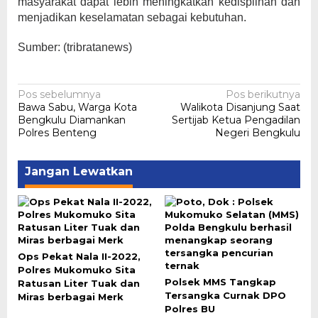
masyarakat dapat lebih meningkatkan kedisplinan dan
menjadikan keselamatan sebagai kebutuhan.
Sumber: (tribratanews)
Navigasi
Pos sebelumnya
Pos berikutnya
Bawa Sabu, Warga Kota
Walikota Disanjung Saat
pos
Bengkulu Diamankan
Sertijab Ketua Pengadilan
Polres Benteng
Negeri Bengkulu
Jangan Lewatkan
Ops Pekat Nala II-2022,
Polres Mukomuko Sita
Polsek MMS Tangkap
Ratusan Liter Tuak dan
Tersangka Curnak DPO
Miras berbagai Merk
Polres BU