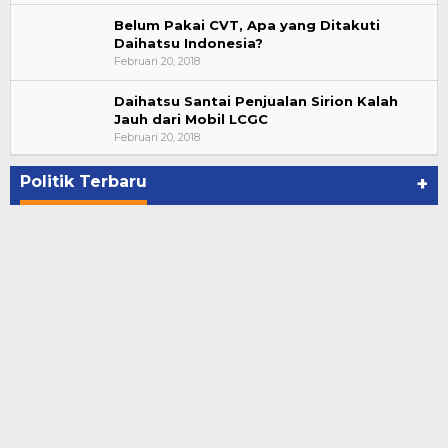
Belum Pakai CVT, Apa yang Ditakuti
Daihatsu Indonesia?
Februari 20, 2018
Daihatsu Santai Penjualan Sirion Kalah
Jauh dari Mobil LCGC
Bupati Ahmad Hijazi, Hadiri Paripurna Hasil
Februari 20, 2018
Penetapan Paslon Bupati dan Wabup Te…
Di NASIONAL, POLITIK, REJANG LEBONG
|
Januari 29, 2021
Politik Terbaru
+