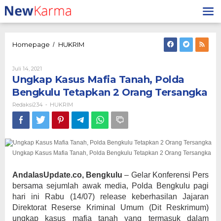
Lewati
ke
konten
Ungkap
Homepage
HUKRIM
/
Kasus
Mafia
Oleh
Juli 14, 2021
Tanah,
Redaksi234
Ungkap Kasus Mafia Tanah, Polda
Polda
Bengkulu
Bengkulu Tetapkan 2 Orang Tersangka
Tetapkan
Redaksi234
HUKRIM
-
2
Orang
Tersangka
Ungkap Kasus Mafia Tanah, Polda Bengkulu Tetapkan 2 Orang Tersangka
AndalasUpdate.co, Bengkulu
– Gelar Konferensi Pers
bersama sejumlah awak media, Polda Bengkulu pagi
hari ini Rabu (14/07) release keberhasilan Jajaran
Direktorat Reserse Kriminal Umum (Dit Reskrimum)
ungkap kasus mafia tanah yang termasuk dalam