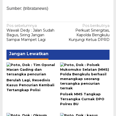
Sumber: (tribratanews)
Navigasi
Pos sebelumnya
Pos berikutnya
Wawali Dedy : Jalan Sudah
Perkuat Sinergitas,
pos
Bagus, Siring Jangan
Kapolda Bengkulu
Sampai Mampet Lagi
Kunjungi Ketua DPRD
Jangan Lewatkan
Berulah Lagi, Resedivis
Kasus Pencurian Kembali
Tertangkap Polisi
Polsek MMS Tangkap
Tersangka Curnak DPO
Polres BU