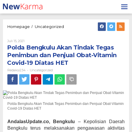
Lewati
ke
konten
Polda
Homepage
Uncategorized
/
Bengkulu
Akan
Oleh
Juli 15, 2021
Tindak
Redaksi234
Polda Bengkulu Akan Tindak Tegas
Tegas
Penimbun
Penimbun dan Penjual Obat-Vitamin
dan
Covid-19 Diatas HET
Penjual
Obat-
Redaksi234
Uncategorized
-
Vitamin
Covid-
19
Diatas
HET
Polda Bengkulu Akan Tindak Tegas Penimbun dan Penjual Obat-Vitamin
Covid-19 Diatas HET
AndalasUpdate.co, Bengkulu
– Kepolisian Daerah
Bengkulu terus melaksanakan pengawasan aktivitas