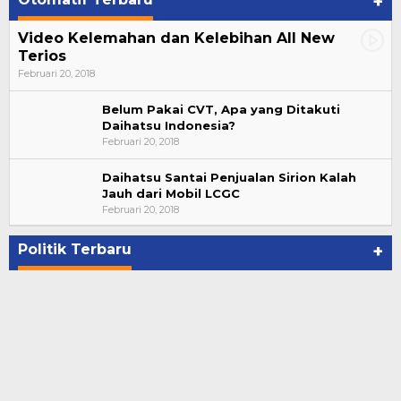
+
Video Kelemahan dan Kelebihan All New
Terios
Februari 20, 2018
Belum Pakai CVT, Apa yang Ditakuti
Daihatsu Indonesia?
Februari 20, 2018
Daihatsu Santai Penjualan Sirion Kalah
Jauh dari Mobil LCGC
Di Kandang Rohidin, Lagu Gubernurku Helmi
Februari 20, 2018
Hasan Menggema
Di KOMINFO KOTA BENGKULU, POLITIK
|
November 1, 2020
Politik Terbaru
+