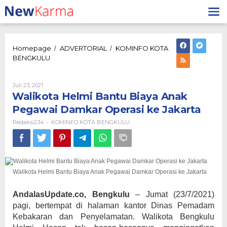
Lewati
ke
konten
Homepage
ADVERTORIAL
KOMINFO KOTA
/
/
Walikota
BENGKULU
Helmi
Bantu
Biaya
Oleh
Juli 23, 2021
Redaksi234
Anak
Walikota Helmi Bantu Biaya Anak
Pegawai
Pegawai Damkar Operasi ke Jakarta
Damkar
Operasi
Redaksi234
KOMINFO KOTA BENGKULU
-
ke
Jakarta
Walikota Helmi Bantu Biaya Anak Pegawai Damkar Operasi ke Jakarta
AndalasUpdate.co, Bengkulu
– Jumat (23/7/2021)
pagi, bertempat di halaman kantor Dinas Pemadam
Kebakaran dan Penyelamatan. Walikota Bengkulu