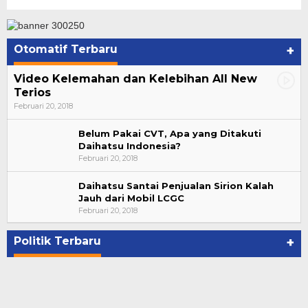
Otomatif Terbaru
+
Video Kelemahan dan Kelebihan All New
Terios
Februari 20, 2018
Belum Pakai CVT, Apa yang Ditakuti
Daihatsu Indonesia?
Februari 20, 2018
Daihatsu Santai Penjualan Sirion Kalah
Jauh dari Mobil LCGC
Bupati Ahmad Hijazi, Hadiri Paripurna Hasil
Februari 20, 2018
Penetapan Paslon Bupati dan Wabup Te…
Di NASIONAL, POLITIK, REJANG LEBONG
|
Januari 29, 2021
Politik Terbaru
+