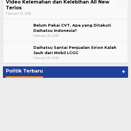
Video Kelemahan dan Kelebihan All New
Terios
Februari 20, 2018
Belum Pakai CVT, Apa yang Ditakuti
Daihatsu Indonesia?
Februari 20, 2018
Daihatsu Santai Penjualan Sirion Kalah
Jauh dari Mobil LCGC
Bupati Ahmad Hijazi, Hadiri Paripurna Hasil
Februari 20, 2018
Penetapan Paslon Bupati dan Wabup Te…
Di NASIONAL, POLITIK, REJANG LEBONG
|
Januari 29, 2021
Politik Terbaru
+