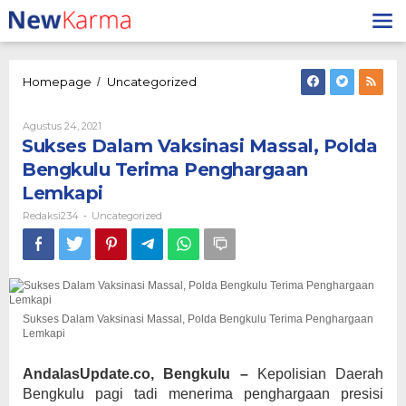
Lewati
ke
konten
Sukses
Homepage
Uncategorized
/
Dalam
Vaksinasi
Oleh
Agustus 24, 2021
Massal,
Redaksi234
Sukses Dalam Vaksinasi Massal, Polda
Polda
Bengkulu
Bengkulu Terima Penghargaan
Terima
Lemkapi
Penghargaan
Lemkapi
Redaksi234
Uncategorized
-
Sukses Dalam Vaksinasi Massal, Polda Bengkulu Terima Penghargaan
Lemkapi
AndalasUpdate.co, Bengkulu –
Kepolisian Daerah
Bengkulu pagi tadi menerima penghargaan presisi