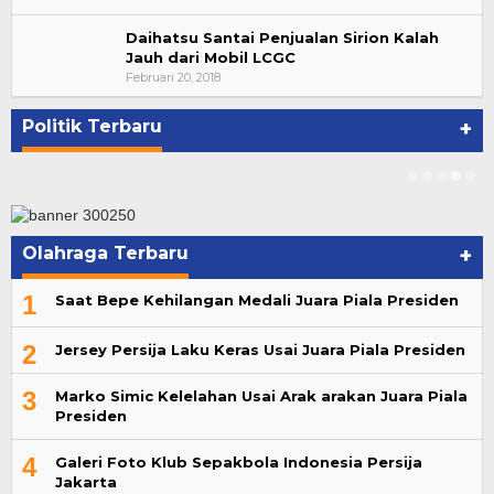
Daihatsu Santai Penjualan Sirion Kalah
Jauh dari Mobil LCGC
Di Kandang Rohidin, Lagu Gubernurku Helmi
Februari 20, 2018
Hasan Menggema
Di KOMINFO KOTA BENGKULU, POLITIK
|
November 1, 2020
Politik Terbaru
+
Olahraga Terbaru
+
1
Saat Bepe Kehilangan Medali Juara Piala Presiden
2
Jersey Persija Laku Keras Usai Juara Piala Presiden
3
Marko Simic Kelelahan Usai Arak arakan Juara Piala
Presiden
4
Galeri Foto Klub Sepakbola Indonesia Persija
Jakarta