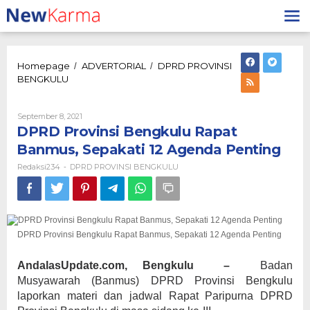
Lewati
ke
konten
Homepage
ADVERTORIAL
DPRD PROVINSI
/
/
DPRD
BENGKULU
Provinsi
Bengkulu
Rapat
Oleh
September 8, 2021
Redaksi234
Banmus,
DPRD Provinsi Bengkulu Rapat
Sepakati
Banmus, Sepakati 12 Agenda Penting
12
Agenda
Redaksi234
DPRD PROVINSI BENGKULU
-
Penting
DPRD Provinsi Bengkulu Rapat Banmus, Sepakati 12 Agenda Penting
AndalasUpdate.com, Bengkulu –
Badan
Musyawarah (Banmus) DPRD Provinsi Bengkulu
laporkan materi dan jadwal Rapat Paripurna DPRD