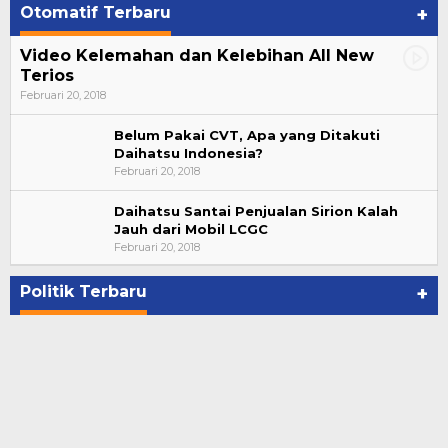
Otomatif Terbaru
+
Video Kelemahan dan Kelebihan All New
Terios
Februari 20, 2018
Belum Pakai CVT, Apa yang Ditakuti
Daihatsu Indonesia?
Februari 20, 2018
Daihatsu Santai Penjualan Sirion Kalah
Jauh dari Mobil LCGC
Bupati Ahmad Hijazi, Hadiri Paripurna Hasil
Februari 20, 2018
Penetapan Paslon Bupati dan Wabup Te…
Di NASIONAL, POLITIK, REJANG LEBONG
|
Januari 29, 2021
Politik Terbaru
+