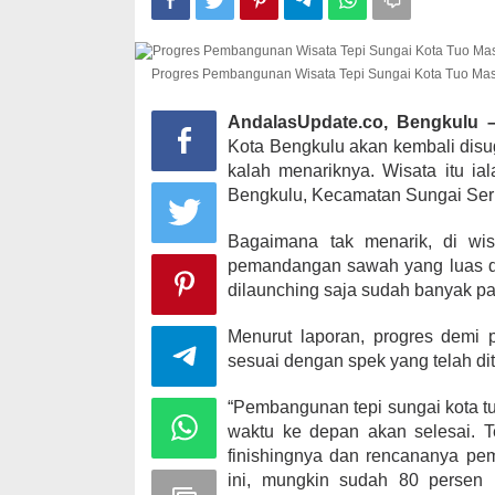
Progres Pembangunan Wisata Tepi Sungai Kota Tuo Mas
Kampanye, He
Kabupaten Ka
AndalasUpdate.co, Bengkulu
desa Satu A
Kota Bengkulu akan kembali disu
Di KOMINFO KOTA 
kalah menariknya. Wisata itu ia
POLITIK
|
November
Bengkulu, Kecamatan Sungai Ser
Bagaimana tak menarik, di wis
pemandangan sawah yang luas da
dilaunching saja sudah banyak pa
Menurut laporan, progres demi 
sesuai dengan spek yang telah di
“Pembangunan tepi sungai kota tu
waktu ke depan akan selesai. T
finishingnya dan rencananya pe
ini, mungkin sudah 80 persen