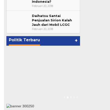
Indonesia?
Februari 20, 2018
Daihatsu Santai
Bupati Ahmad Hijazi, Hadiri
Penjualan Sirion Kalah
Jauh dari Mobil LCGC
Paripurna Hasil Penetapan
Februari 20, 2018
Paslon Bupati dan Wabup Te…
p
Di NASIONAL, POLITIK, REJANG
LEBONG
|
Januari 29, 2021
Politik Terbaru
+
Suharto Dip
Pengawas PP
Di NASIONAL, POLIT