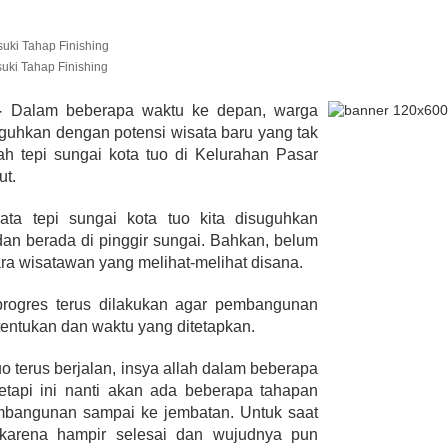
uki Tahap Finishing
lmi Hasan Di
ur Janjikan Satu
 –
Dalam beberapa waktu ke depan, warga
mbulans
guhkan dengan potensi wisata baru yang tak
393 Peserta MTQ ke-XXXV Sia
BENGKULU,
Tempur Rebut Juara Dibuka
lah tepi sungai kota tuo di Kelurahan Pasar
 1, 2020
Gubernur Rohidin
ut.
Di ADVERTORIAL, POLITIK
|
Mei 24, 2022
ata tepi sungai kota tuo kita disuguhkan
n berada di pinggir sungai. Bahkan, belum
ra wisatawan yang melihat-melihat disana.
progres terus dilakukan agar pembangunan
tentukan dan waktu yang ditetapkan.
o terus berjalan, insya allah dalam beberapa
etapi ini nanti akan ada beberapa tahapan
mbangunan sampai ke jembatan. Untuk saat
 karena hampir selesai dan wujudnya pun