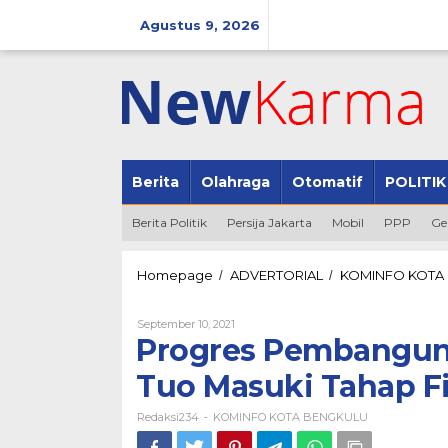
Lewati
ke
Agustus 9, 2026
konten
Berita
Olahraga
Otomatif
POLITIK
Berita Politik
Persija Jakarta
Mobil
PPP
Ge
Homepage
ADVERTORIAL
KOMINFO KOTA
/
/
Oleh
September 10, 2021
Redaksi234
Progres Pembanguna
Tuo Masuki Tahap F
Redaksi234
KOMINFO KOTA BENGKULU
-