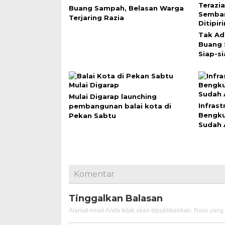
Buang Sampah, Belasan Warga
Terjaring Razia
Tak Ad
Buang
Siap-si
Mulai Digarap launching
Infras
pembangunan balai kota di
Bengku
Pekan Sabtu
Sudah 
Komentar
Tinggalkan Balasan
Alamat email Anda tidak akan dipublikasikan.
Ruas yang 