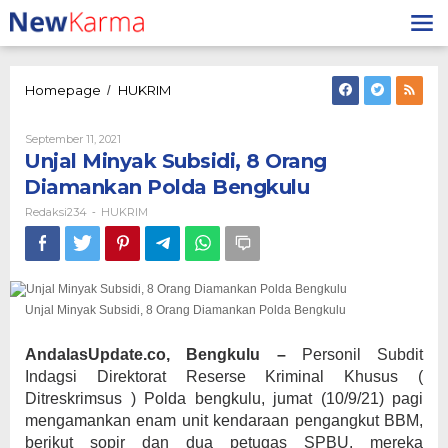
Lewati
ke
konten
Unjal
Homepage
HUKRIM
/
Minyak
Subsidi,
Oleh
September 11, 2021
8
Redaksi234
Unjal Minyak Subsidi, 8 Orang
Orang
Diamankan
Diamankan Polda Bengkulu
Polda
Redaksi234
HUKRIM
-
Bengkulu
Unjal Minyak Subsidi, 8 Orang Diamankan Polda Bengkulu
AndalasUpdate.co, Bengkulu –
Personil Subdit
Indagsi Direktorat Reserse Kriminal Khusus (
Ditreskrimsus ) Polda bengkulu, jumat (10/9/21) pagi
mengamankan enam unit kendaraan pengangkut BBM,
berikut sopir dan dua petugas SPBU. mereka