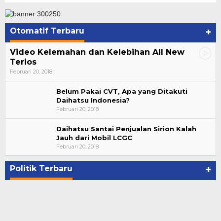
Otomatif Terbaru
+
Video Kelemahan dan Kelebihan All New
Terios
Februari 20, 2018
Belum Pakai CVT, Apa yang Ditakuti
Daihatsu Indonesia?
Februari 20, 2018
Daihatsu Santai Penjualan Sirion Kalah
Jauh dari Mobil LCGC
Suharto Dipercaya Jadi Dewan Pengawas PP
Februari 20, 2018
PBSI 2020-2024
Di NASIONAL, POLITIK
|
November 7, 2020
Politik Terbaru
+