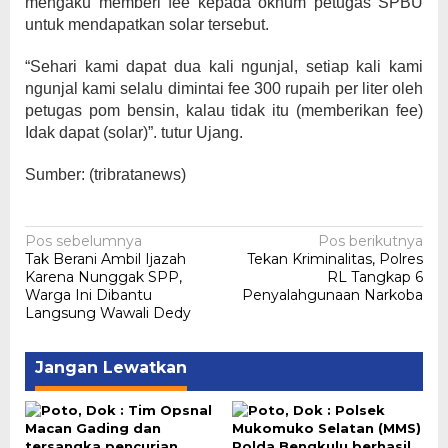
mengaku memberi fee kepada oknum petugas SPBU
untuk mendapatkan solar tersebut.
“Sehari kami dapat dua kali ngunjal, setiap kali kami
ngunjal kami selalu dimintai fee 300 rupaih per liter oleh
petugas pom bensin, kalau tidak itu (memberikan fee)
Idak dapat (solar)”. tutur Ujang.
Sumber: (tribratanews)
Navigasi
Pos sebelumnya
Pos berikutnya
Tak Berani Ambil Ijazah
Tekan Kriminalitas, Polres
pos
Karena Nunggak SPP,
RL Tangkap 6
Warga Ini Dibantu
Penyalahgunaan Narkoba
Langsung Wawali Dedy
Jangan Lewatkan