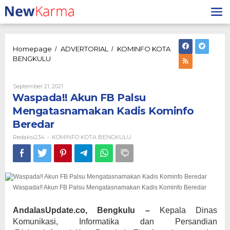
Lewati
ke
konten
Homepage
ADVERTORIAL
KOMINFO KOTA
/
/
Waspada!!
BENGKULU
Akun
FB
Palsu
Oleh
September 21, 2021
Redaksi234
Mengatasnamakan
Waspada!! Akun FB Palsu
Kadis
Mengatasnamakan Kadis Kominfo
Kominfo
Beredar
Beredar
Redaksi234
KOMINFO KOTA BENGKULU
-
Waspada!! Akun FB Palsu Mengatasnamakan Kadis Kominfo Beredar
AndalasUpdate.co, Bengkulu –
Kepala Dinas
Komunikasi, Informatika dan Persandian