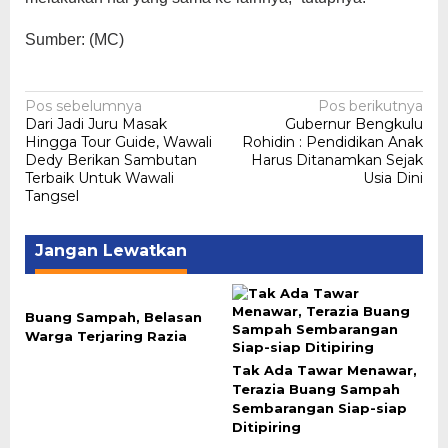
Sumber: (MC)
Navigasi
Pos sebelumnya
Pos berikutnya
Dari Jadi Juru Masak
Gubernur Bengkulu
pos
Hingga Tour Guide, Wawali
Rohidin : Pendidikan Anak
Dedy Berikan Sambutan
Harus Ditanamkan Sejak
Terbaik Untuk Wawali
Usia Dini
Tangsel
Jangan Lewatkan
Buang Sampah, Belasan
Warga Terjaring Razia
Tak Ada Tawar Menawar,
Terazia Buang Sampah
Sembarangan Siap-siap
Ditipiring