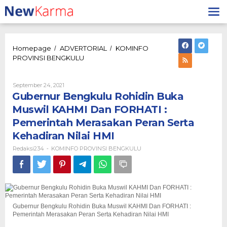
Lewati
ke
konten
Homepage
ADVERTORIAL
KOMINFO
/
/
Gubernur
PROVINSI BENGKULU
Bengkulu
Rohidin
Buka
Oleh
September 24, 2021
Redaksi234
Muswil
Gubernur Bengkulu Rohidin Buka
KAHMI
Muswil KAHMI Dan FORHATI :
Dan
Pemerintah Merasakan Peran Serta
FORHATI
:
Kehadiran Nilai HMI
Pemerintah
Merasakan
Redaksi234
KOMINFO PROVINSI BENGKULU
-
Peran
Serta
Kehadiran
Nilai
HMI
Gubernur Bengkulu Rohidin Buka Muswil KAHMI Dan FORHATI :
Pemerintah Merasakan Peran Serta Kehadiran Nilai HMI