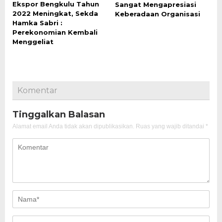
Ekspor Bengkulu Tahun
Sangat Mengapresiasi
2022 Meningkat, Sekda
Keberadaan Organisasi
Hamka Sabri :
Perekonomian Kembali
Menggeliat
Komentar
Tinggalkan Balasan
Alamat email Anda tidak akan dipublikasikan.
Ruas yang wajib ditandai
*