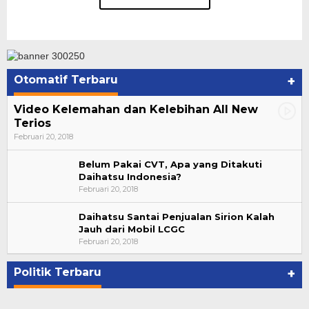
Otomatif Terbaru
+
Video Kelemahan dan Kelebihan All New
Terios
Februari 20, 2018
Belum Pakai CVT, Apa yang Ditakuti
Daihatsu Indonesia?
Februari 20, 2018
Daihatsu Santai Penjualan Sirion Kalah
Jauh dari Mobil LCGC
Bupati Ahmad Hijazi, Hadiri Paripurna Hasil
Februari 20, 2018
Penetapan Paslon Bupati dan Wabup Te…
Di NASIONAL, POLITIK, REJANG LEBONG
|
Januari 29, 2021
Politik Terbaru
+