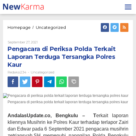
Lewati
ke
konten
Pengacara
Homepage
Uncategorized
/
di
Periksa
Oleh
September 27, 2021
Polda
Redaksi234
Pengacara di Periksa Polda Terkait
Terkait
Laporan
Laporan Terduga Tersangka Polres
Terduga
Kaur
Tersangka
Polres
Redaksi234
Uncategorized
-
Kaur
Pengacara di periksa polda terkait laporan terduga tersangka polres kaur
AndalasUpdate.co, Bengkulu – T
erkait laporan
kliennya Musihrin ke Polres Kaur terhadap terlapor Zairi
dan Edwar pada 6 September 2021 pengacara musihrin
zetriansyah,SH memenuhi panggilan Polda Bengkulu