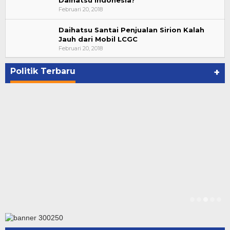
Daihatsu Indonesia?
Februari 20, 2018
Daihatsu Santai Penjualan Sirion Kalah
Jauh dari Mobil LCGC
Suharto Dipercaya Jadi Dewan Pengawas PP
Februari 20, 2018
PBSI 2020-2024
Di NASIONAL, POLITIK
|
November 7, 2020
Politik Terbaru
+