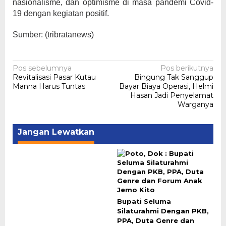
nasionalisme, dan optimisme di masa pandemi Covid-
19 dengan kegiatan positif.
Sumber: (tribratanews)
Navigasi
Pos sebelumnya
Pos berikutnya
Revitalisasi Pasar Kutau
Bingung Tak Sanggup
pos
Manna Harus Tuntas
Bayar Biaya Operasi, Helmi
Hasan Jadi Penyelamat
Warganya
Jangan Lewatkan
Bupati Seluma
Silaturahmi Dengan PKB,
PPA, Duta Genre dan