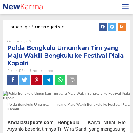
Lewati
ke
konten
Polda
Homepage
Uncategorized
/
Bengkulu
Umumkan
Oleh
Oktober 26, 2021
Tim
Redaksi234
Polda Bengkulu Umumkan Tim yang
yang
Maju
Maju Wakili Bengkulu ke Festival Piala
Wakili
Kapolri
Bengkulu
ke
Redaksi234
Uncategorized
-
Festival
Piala
Kapolri
Polda Bengkulu Umumkan Tim yang Maju Wakili Bengkulu ke Festival Piala
Kapolri
AndalasUpdate.com, Bengkulu –
Karya Mural Rio
Aryanto beserta timnya Tri Wira Sandi yang mengusung