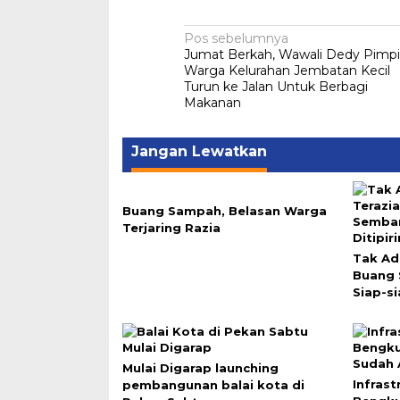
Navigasi
Pos sebelumnya
Jumat Berkah, Wawali Dedy Pimp
pos
Warga Kelurahan Jembatan Kecil
Turun ke Jalan Untuk Berbagi
Makanan
Jangan Lewatkan
Buang Sampah, Belasan Warga
Terjaring Razia
Tak Ad
Buang
Siap-si
Mulai Digarap launching
Infras
pembangunan balai kota di