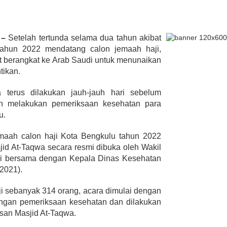
 –
Setelah tertunda selama dua tahun akibat
lmi Hasan Di
 tahun 2022 mendatang calon jemaah haji,
ur Janjikan Satu
t berangkat ke Arab Saudi untuk menunaikan
mbulans
393 Peserta MTQ ke-XXXV Sia
tikan.
BENGKULU,
Tempur Rebut Juara Dibuka
 1, 2020
Gubernur Rohidin
 terus dilakukan jauh-jauh hari sebelum
Di ADVERTORIAL, POLITIK
|
Mei 24, 2022
an melakukan pemeriksaan kesehatan para
u.
maah calon haji Kota Bengkulu tahun 2022
jid At-Taqwa secara resmi dibuka oleh Wakil
i bersama dengan Kepala Dinas Kesehatan
/2021).
aji sebanyak 314 orang, acara dimulai dengan
engan pemeriksaan kesehatan dan dilakukan
asan Masjid At-Taqwa.