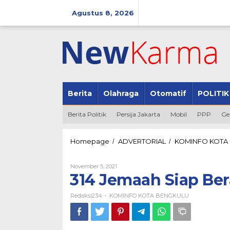
Lewati
ke
Agustus 8, 2026
konten
Berita
Olahraga
Otomatif
POLITIK
Berita Politik
Persija Jakarta
Mobil
PPP
Ge
Homepage
ADVERTORIAL
KOMINFO KOTA
/
/
Oleh
November 5, 2021
Redaksi234
314 Jemaah Siap Ber
Redaksi234
KOMINFO KOTA BENGKULU
-