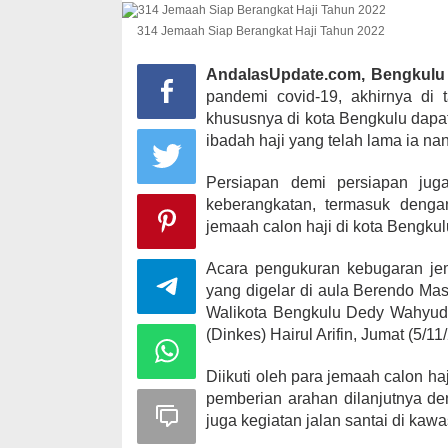
314 Jemaah Siap Berangkat Haji Tahun 2022
AndalasUpdate.com, Bengkulu
Kampanye, He
pandemi covid-19, akhirnya di
Kabupaten Ka
khususnya di kota Bengkulu dapa
desa Satu A
ibadah haji yang telah lama ia nan
Di KOMINFO KOTA 
POLITIK
|
November
Persiapan demi persiapan juga
keberangkatan, termasuk deng
jemaah calon haji di kota Bengkul
Acara pengukuran kebugaran je
yang digelar di aula Berendo Mas
Walikota Bengkulu Dedy Wahyud
(Dinkes) Hairul Arifin, Jumat (5/11
Diikuti oleh para jemaah calon h
pemberian arahan dilanjutnya d
juga kegiatan jalan santai di kaw