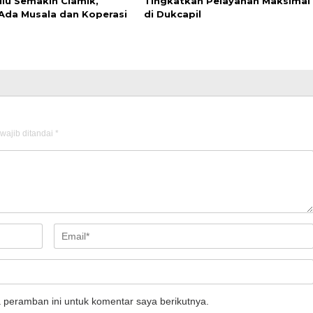
lu Semakin Ciamik,
Tingkatkan Pelayanan Maksimal
Ada Musala dan Koperasi
di Dukcapil
wajib ditandai
*
 peramban ini untuk komentar saya berikutnya.