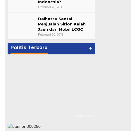
Indonesia?
Februari 20, 2018
Daihatsu Santai
Bupati Ahmad Hijazi, Hadiri
Penjualan Sirion Kalah
Jauh dari Mobil LCGC
Paripurna Hasil Penetapan
Februari 20, 2018
Paslon Bupati dan Wabup Te…
p
Di NASIONAL, POLITIK, REJANG
LEBONG
|
Januari 29, 2021
Politik Terbaru
+
Suharto Dip
Pengawas PP
Di NASIONAL, POLIT