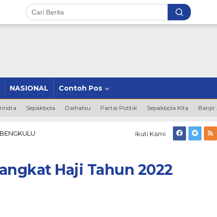
NASIONAL
Contoh Pos
rindra
Sepakbola
Daihatsu
Partai Politik
Sepakbola Kita
Banjir
314
 BENGKULU
Ikuti Kami
Jemaah
Siap
Berangkat
angkat Haji Tahun 2022
Haji
Tahun
2022