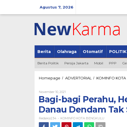
Lewati
ke
Agustus 7, 2026
konten
Berita
Olahraga
Otomatif
POLITIK
Berita Politik
Persija Jakarta
Mobil
PPP
Ge
Homepage
ADVERTORIAL
KOMINFO KOTA
/
/
Oleh
November 10, 2021
Redaksi234
Bagi-bagi Perahu, H
Danau Dendam Tak 
Redaksi234
KOMINFO KOTA BENGKULU
-