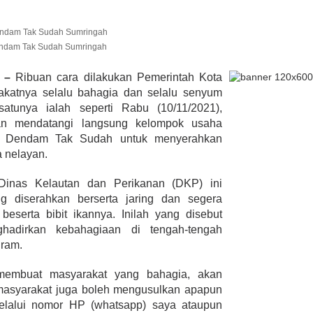
Sudah
Sumringah
endam Tak Sudah Sumringah
lmi Hasan Di
ur Janjikan Satu
u –
Ribuan cara dilakukan Pemerintah Kota
mbulans
akatnya selalu bahagia dan selalu senyum
393 Peserta MTQ ke-XXXV Sia
BENGKULU,
Tempur Rebut Juara Dibuka
satunya ialah seperti Rabu (10/11/2021),
 1, 2020
Gubernur Rohidin
an mendatangi langsung kelompok usaha
Di ADVERTORIAL, POLITIK
|
Mei 24, 2022
u Dendam Tak Sudah untuk menyerahkan
a nelayan.
Dinas Kelautan dan Perikanan (DKP) ini
g diserahkan berserta jaring dan segera
eserta bibit ikannya. Inilah yang disebut
adirkan kebahagiaan di tengah-tengah
gram.
 membuat masyarakat yang bahagia, akan
 masyarakat juga boleh mengusulkan apapun
elalui nomor HP (whatsapp) saya ataupun