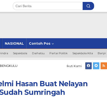
NASIONAL
Contoh Pos
rindra
Sepakbola
Daihatsu
Partai Politik
Sepakbola Kita
Banjir
Bagi-
 BENGKULU
Ikuti Kami
bagi
Perahu,
Helmi
elmi Hasan Buat Nelayan
Hasan
Buat
Sudah Sumringah
Nelayan
Danau
Dendam
Tak