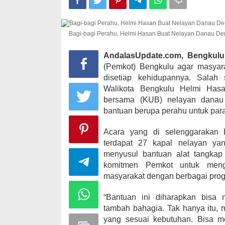
Bagi-bagi Perahu, Helmi Hasan Buat Nelayan Danau D
Kampanye, He
Kabupaten Ka
AndalasUpdate.com, Bengkul
desa Satu A
(Pemkot) Bengkulu agar masyar
Di KOMINFO KOTA 
disetiap kehidupannya. Salah 
POLITIK
|
November
Walikota Bengkulu Helmi Has
bersama (KUB) nelayan dana
bantuan berupa perahu untuk par
Acara yang di selenggarakan 
terdapat 27 kapal nelayan yan
menyusul bantuan alat tangkap b
komitmen Pemkot untuk mengh
masyarakat dengan berbagai pro
“Bantuan ini diharapkan bisa
tambah bahagia. Tak hanya itu,
yang sesuai kebutuhan. Bisa m