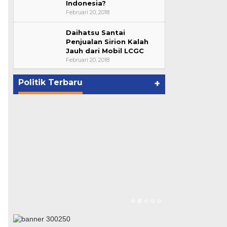
Indonesia?
Februari 20, 2018
Daihatsu Santai
Bupati Ahmad Hijazi, Hadiri
Penjualan Sirion Kalah
Jauh dari Mobil LCGC
Paripurna Hasil Penetapan
Februari 20, 2018
Paslon Bupati dan Wabup Te…
p
Di NASIONAL, POLITIK, REJANG
LEBONG
|
Januari 29, 2021
Politik Terbaru
+
Suharto Dip
Pengawas PP
Di NASIONAL, POLIT