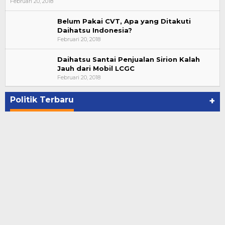
Februari 20, 2018
Belum Pakai CVT, Apa yang Ditakuti
Daihatsu Indonesia?
Februari 20, 2018
Daihatsu Santai Penjualan Sirion Kalah
Jauh dari Mobil LCGC
Bupati Ahmad Hijazi, Hadiri Paripurna Hasil
Februari 20, 2018
Penetapan Paslon Bupati dan Wabup Te…
Di NASIONAL, POLITIK, REJANG LEBONG
|
Januari 29, 2021
Politik Terbaru
+