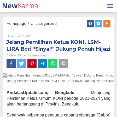
Lewati
ke
konten
Jelang
Homepage
Uncategorized
/
Pemilihan
Ketua
Oleh
November 13, 2021
KONI,
Redaksi234
Jelang Pemilihan Ketua KONI, LSM-
LSM-
LIRA
LIRA Beri “Sinyal” Dukung Penuh Hijazi
Beri
Redaksi234
Uncategorized
-
“Sinyal”
Dukung
Penuh
Hijazi
Jelang Pemilihan Ketua KONI, LSM-LIRA Beri “Sinyal” Dukung Penuh Hijazi
AndalasUpdate.com, Bengkulu –
Menjelang
Pemilihan Ketua Umum KONI periode 2021-2024 yang
akan berlangsung di Provinsi Bengkulu.
Sebanyak beberapa pengurus cabang olahraga (Cabor)