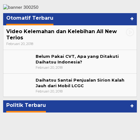
Otomatif Terbaru
+
Video Kelemahan dan Kelebihan All New
Terios
Februari 20, 2018
Belum Pakai CVT, Apa yang Ditakuti
Daihatsu Indonesia?
Februari 20, 2018
Daihatsu Santai Penjualan Sirion Kalah
Jauh dari Mobil LCGC
Bupati Ahmad Hijazi, Hadiri Paripurna Hasil
Februari 20, 2018
Penetapan Paslon Bupati dan Wabup Te…
Di NASIONAL, POLITIK, REJANG LEBONG
|
Januari 29, 2021
Politik Terbaru
+