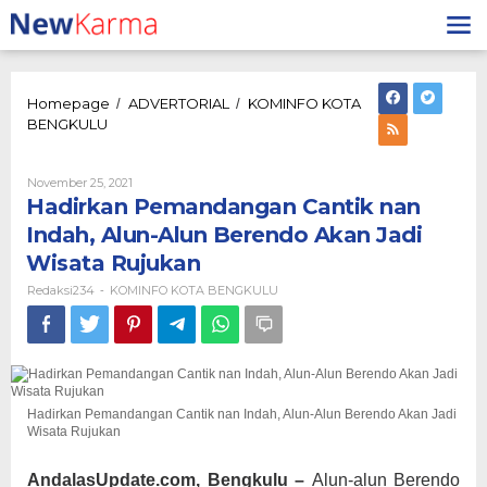
Lewati
ke
konten
Homepage
ADVERTORIAL
KOMINFO KOTA
/
/
Hadirkan
BENGKULU
Pemandangan
Cantik
nan
Oleh
November 25, 2021
Redaksi234
Indah,
Hadirkan Pemandangan Cantik nan
Alun-
Indah, Alun-Alun Berendo Akan Jadi
Alun
Wisata Rujukan
Berendo
Akan
Redaksi234
KOMINFO KOTA BENGKULU
-
Jadi
Wisata
Rujukan
Hadirkan Pemandangan Cantik nan Indah, Alun-Alun Berendo Akan Jadi
Wisata Rujukan
AndalasUpdate.com, Bengkulu –
Alun-alun Berendo