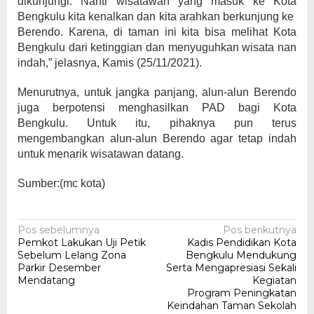
dikunjungi. Nanti wisatawan yang masuk ke Kota
Bengkulu kita kenalkan dan kita arahkan berkunjung ke
Berendo. Karena, di taman ini kita bisa melihat Kota
Bengkulu dari ketinggian dan menyuguhkan wisata nan
indah,” jelasnya, Kamis (25/11/2021).
Menurutnya, untuk jangka panjang, alun-alun Berendo
juga berpotensi menghasilkan PAD bagi Kota
Bengkulu. Untuk itu, pihaknya pun terus
mengembangkan alun-alun Berendo agar tetap indah
untuk menarik wisatawan datang.
Sumber:(mc kota)
Navigasi
Pos sebelumnya
Pos berikutnya
Pemkot Lakukan Uji Petik
Kadis Pendidikan Kota
pos
Sebelum Lelang Zona
Bengkulu Mendukung
Parkir Desember
Serta Mengapresiasi Sekali
Mendatang
Kegiatan
Program Peningkatan
Keindahan Taman Sekolah