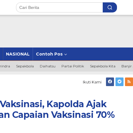
NASIONAL
Contoh Pos
rindra
Sepakbola
Daihatsu
Partai Politik
Sepakbola Kita
Banjir
Ikuti Kami
Vaksinasi, Kapolda Ajak
an Capaian Vaksinasi 70%