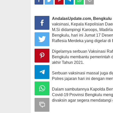
70%
AndalasUpdate.com, Bengkulu
Kampanye, Helmi Hasan Di
vaksinasi, Kepala Kepolisian Daer
Kabupaten Kaur Janjikan Satu
M.Si didampingi Karoops, Wadirl
desa Satu Ambulans
393 Peserta 
Bengkulu, hari ini Jumat 17 Des
Di KOMINFO KOTA BENGKULU,
Tempur Rebut
POLITIK
|
November 1, 2020
Raflesia Merdeka yang digelar di 
Gubernur Roh
Di ADVERTORIAL, PO
Digelarnya serbuan Vaksinasi Ra
Bengkulu membantu pemerintah d
akhir Tahun 2021.
Serbuan vaksinasi massal juga di
Polres jajaran hari ini dengan me
Dalam sambutannya Kapolda Ben
Covid-19 Provinsi Bengkulu men
divaksin agar segera mendatangi g