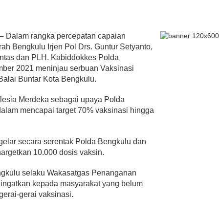
 –
Dalam rangka percepatan capaian
Bupati Ahmad Hijazi, Hadiri
ah Bengkulu Irjen Pol Drs. Guntur Setyanto,
Paripurna Hasil Penetapan
antas dan PLH. Kabiddokkes Polda
Paslon Bupati dan Wabup Te…
MTQ ke-XXXV Siap
ember 2021 meninjau serbuan Vaksinasi
Di NASIONAL, POLITIK, REJANG
 Juara Dibuka
LEBONG
|
Januari 29, 2021
Balai Buntar Kota Bengkulu.
idin
LITIK
|
Mei 24, 2022
flesia Merdeka sebagai upaya Polda
alam mencapai target 70% vaksinasi hingga
gelar secara serentak Polda Bengkulu dan
nargetkan 10.000 dosis vaksin.
gkulu selaku Wakasatgas Penanganan
gingatkan kepada masyarakat yang belum
erai-gerai vaksinasi.