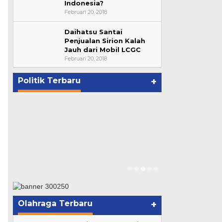
Indonesia?
Februari 20, 2018
Daihatsu Santai
Penjualan Sirion Kalah
Jauh dari Mobil LCGC
Suharto Dipercaya Jadi Dewan
Februari 20, 2018
Pengawas PP PBSI 2020-2024
Di NASIONAL, POLITIK
|
November 7, 2020
Politik Terbaru
+
Di Kandang R
Gubernurku 
Menggema
Di KOMINFO KOTA 
POLITIK
|
November
Olahraga Terbaru
+