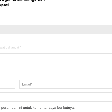
n Agenda Mendengarkan
upati
wajib ditandai
*
 peramban ini untuk komentar saya berikutnya.