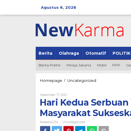
Lewati
ke
Agustus 6, 2026
konten
Berita
Olahraga
Otomatif
POLITIK
Berita Politik
Persija Jakarta
Mobil
PPP
Ge
Hari
Homepage
Uncategorized
/
Kedua
Serbuan
Oleh
Desember 17, 2021
Vaksinasi,
Redaksi234
Hari Kedua Serbuan 
Kapolda
Ajak
Masyarakat Suksesk
Masyarakat
Sukseskan
Redaksi234
Uncategorized
Capaian
-
Vaksinasi