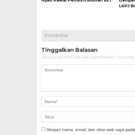
Hijau Kawal Pendistribusian BLT
Denga
LKPJ B
Komentar
Tinggalkan Balasan
Alamat email Anda tidak akan dipublikasikan.
Ruas yang 
Simpan nama, email, dan situs web saya pada