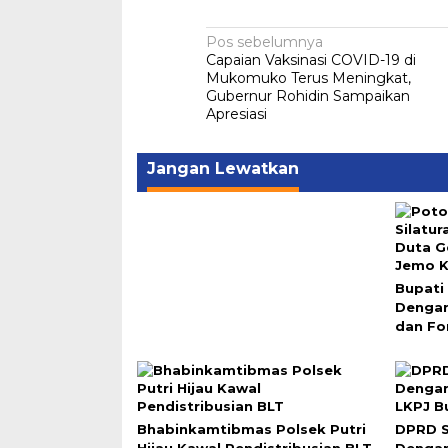
Navigasi
Pos sebelumnya
Capaian Vaksinasi COVID-19 di
pos
Mukomuko Terus Meningkat,
Gubernur Rohidin Sampaikan
Apresiasi
Jangan Lewatkan
Bupati
Dengan
dan Fo
Bhabinkamtibmas Polsek Putri
DPRD S