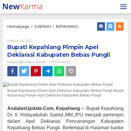
Lewati
ke
konten
Bupati
Homepage
DAERAH
KEPAHIANG
/
/
Kepahiang
Pimpin
Oleh
Februari 10, 2022
Apel
Redaksi@andalasupdate
Bupati Kepahiang Pimpin Apel
Deklarasi
Kabupaten
Deklarasi Kabupaten Bebas Pungli
Bebas
Redaksi@andalasupdate
KEPAHIANG
-
Pungli
Bupati Kepahiang Pimpin Apel Deklarasi Kabupaten Bebas Pungli Bupati
Kepahiang Pimpin Apel Deklarasi Kabupaten Bebas Pungli
AndalasUpdate.Com, Kepahiang –
Bupati Kepahiang
Dr. Ir. Hidayattullah Sjahid.,MM.,IPU menjadi pemimpin
dalam Apel Deklarasi Pencanangan Kabupaten
Kepahiang Bebas Pungli. Bertempat di Halaman kantor