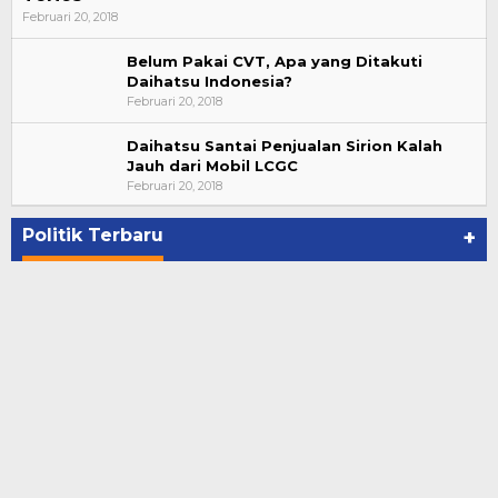
Februari 20, 2018
Belum Pakai CVT, Apa yang Ditakuti
Daihatsu Indonesia?
Februari 20, 2018
Daihatsu Santai Penjualan Sirion Kalah
Jauh dari Mobil LCGC
Bupati Ahmad Hijazi, Hadiri Paripurna Hasil
Februari 20, 2018
Penetapan Paslon Bupati dan Wabup Te…
Di NASIONAL, POLITIK, REJANG LEBONG
|
Januari 29, 2021
Politik Terbaru
+