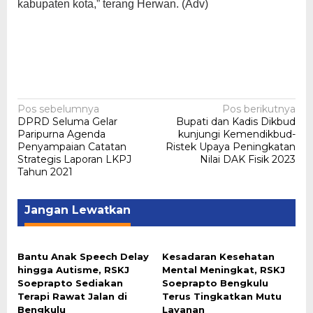
kabupaten kota,” terang Herwan. (Adv)
Navigasi
Pos sebelumnya
Pos berikutnya
DPRD Seluma Gelar
Bupati dan Kadis Dikbud
pos
Paripurna Agenda
kunjungi Kemendikbud-
Penyampaian Catatan
Ristek Upaya Peningkatan
Strategis Laporan LKPJ
Nilai DAK Fisik 2023
Tahun 2021
Jangan Lewatkan
Bantu Anak Speech Delay
Kesadaran Kesehatan
hingga Autisme, RSKJ
Mental Meningkat, RSKJ
Soeprapto Sediakan
Soeprapto Bengkulu
Terapi Rawat Jalan di
Terus Tingkatkan Mutu
Bengkulu
Layanan