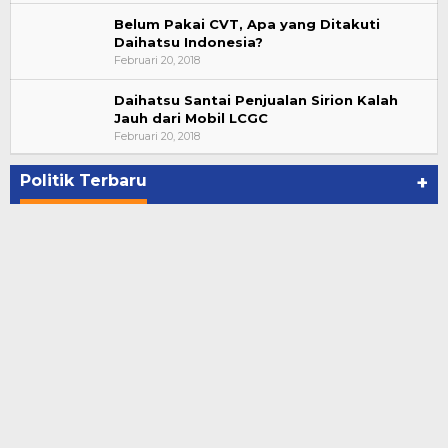
Belum Pakai CVT, Apa yang Ditakuti
Daihatsu Indonesia?
Februari 20, 2018
Daihatsu Santai Penjualan Sirion Kalah
Jauh dari Mobil LCGC
Bupati Ahmad Hijazi, Hadiri Paripurna Hasil
Februari 20, 2018
Penetapan Paslon Bupati dan Wabup Te…
Di NASIONAL, POLITIK, REJANG LEBONG
|
Januari 29, 2021
Politik Terbaru
+