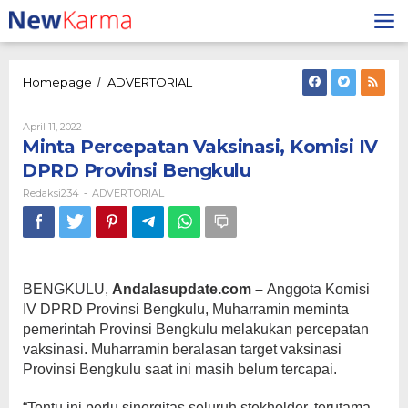
Lewati
ke
konten
Minta
Homepage
ADVERTORIAL
/
Percepatan
Vaksinasi,
Oleh
April 11, 2022
Komisi
Redaksi234
Minta Percepatan Vaksinasi, Komisi IV
IV
DPRD
DPRD Provinsi Bengkulu
Provinsi
Redaksi234
ADVERTORIAL
-
Bengkulu
BENGKULU,
Andalasupdate.com –
Anggota Komisi
IV DPRD Provinsi Bengkulu, Muharramin meminta
pemerintah Provinsi Bengkulu melakukan percepatan
vaksinasi. Muharramin beralasan target vaksinasi
Provinsi Bengkulu saat ini masih belum tercapai.
“Tentu ini perlu sinergitas seluruh stekholder, terutama