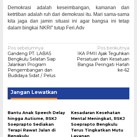
Demokrasi adalah keseimbangan, kamanan dan
ketrtiban adalah ruh dari demokrasi itu. Mari sama-sama
kita jaga dan jamin situasi ini agar bangsa ini tetap
dalam bingkai NKRI” tutup Feri.Adv
Navigasi
Pos sebelumnya
Pos berikutnya
Gandeng PT. LABAS
IKA PMII Ajak Teguhkan
pos
Bengkulu Selatan Siap
Persatuan dan Kesatuan
Jalankan Program
Bangsa Peringati Harlah
Pengembangan dan
ke-62
Budidaya Sidat / Pelus
Jangan Lewatkan
Bantu Anak Speech Delay
Kesadaran Kesehatan
hingga Autisme, RSKJ
Mental Meningkat, RSKJ
Soeprapto Sediakan
Soeprapto Bengkulu
Terapi Rawat Jalan di
Terus Tingkatkan Mutu
Bengkulu
Layanan