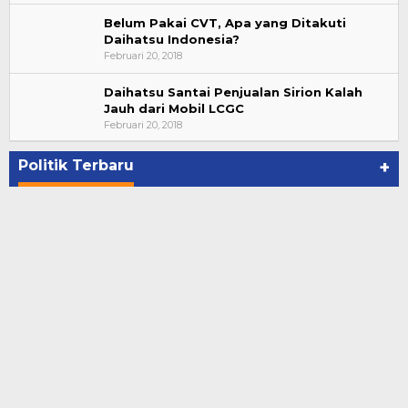
Belum Pakai CVT, Apa yang Ditakuti
Daihatsu Indonesia?
Februari 20, 2018
Daihatsu Santai Penjualan Sirion Kalah
Jauh dari Mobil LCGC
Suharto Dipercaya Jadi Dewan Pengawas PP
Februari 20, 2018
PBSI 2020-2024
Di NASIONAL, POLITIK
|
November 7, 2020
Politik Terbaru
+