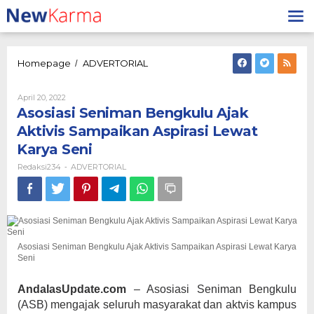
Lewati
ke
konten
Asosiasi
Homepage
ADVERTORIAL
/
Seniman
Bengkulu
Oleh
April 20, 2022
Ajak
Redaksi234
Asosiasi Seniman Bengkulu Ajak
Aktivis
Sampaikan
Aktivis Sampaikan Aspirasi Lewat
Aspirasi
Karya Seni
Lewat
Karya
Redaksi234
ADVERTORIAL
-
Seni
Asosiasi Seniman Bengkulu Ajak Aktivis Sampaikan Aspirasi Lewat Karya
Seni
AndalasUpdate.com
– Asosiasi Seniman Bengkulu
(ASB) mengajak seluruh masyarakat dan aktvis kampus