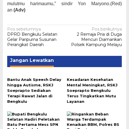
mulutmu harimaumu,” sindir Yon Maryono.(Red)
an
(Adv)
Navigasi
Pos sebelumnya
Pos berikutnya
DPRD Bengkulu Selatan
2 Remaja Pria di Duga
pos
Gelar Paripurna Susunan
Mencuri Diamankan
Perangkat Daerah
Polsek Kampung Melayu
Jangan Lewatkan
Bantu Anak Speech Delay
Kesadaran Kesehatan
hingga Autisme, RSKJ
Mental Meningkat, RSKJ
Soeprapto Sediakan
Soeprapto Bengkulu
Terapi Rawat Jalan di
Terus Tingkatkan Mutu
Bengkulu
Layanan