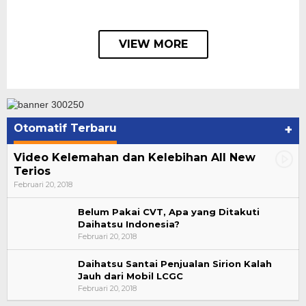
VIEW MORE
Otomatif Terbaru
+
Video Kelemahan dan Kelebihan All New
Terios
Februari 20, 2018
Belum Pakai CVT, Apa yang Ditakuti
Daihatsu Indonesia?
Februari 20, 2018
Daihatsu Santai Penjualan Sirion Kalah
Jauh dari Mobil LCGC
Suharto Dipercaya Jadi Dewan Pengawas PP
Februari 20, 2018
PBSI 2020-2024