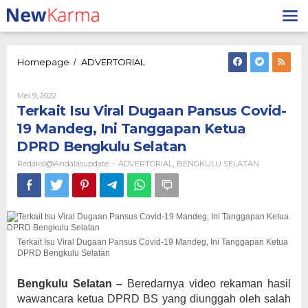
Lewati
ke
konten
Terkait
Homepage
ADVERTORIAL
/
Isu
Viral
Oleh
Mei 9, 2022
Dugaan
Redaksi@andalasupdate
Terkait Isu Viral Dugaan Pansus Covid-
Pansus
Covid-
19 Mandeg, Ini Tanggapan Ketua
19
DPRD Bengkulu Selatan
Mandeg,
Ini
Redaksi@andalasupdate
ADVERTORIAL
BENGKULU SELATAN
-
,
Tanggapan
Ketua
DPRD
Bengkulu
Selatan
Terkait Isu Viral Dugaan Pansus Covid-19 Mandeg, Ini Tanggapan Ketua
DPRD Bengkulu Selatan
Bengkulu Selatan –
Beredarnya video rekaman hasil
wawancara ketua DPRD BS yang diunggah oleh salah