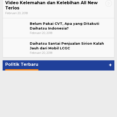
Video Kelemahan dan Kelebihan All New
Terios
Februari 20, 2018
Belum Pakai CVT, Apa yang Ditakuti
Daihatsu Indonesia?
Februari 20, 2018
Daihatsu Santai Penjualan Sirion Kalah
Jauh dari Mobil LCGC
Bupati Ahmad Hijazi, Hadiri Paripurna Hasil
Februari 20, 2018
Penetapan Paslon Bupati dan Wabup Te…
Di NASIONAL, POLITIK, REJANG LEBONG
|
Januari 29, 2021
Politik Terbaru
+