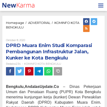
Lewati
ke
konten
Homepage
ADVERTORIAL
KOMINFO KOTA
/
/
DPRD
BENGKULU
Muara
Enim
Studi
Oleh
Oktober 8, 2020
Redaksi234
Komparasi
DPRD Muara Enim Studi Komparasi
Pembangunan
Pembangunan Infrastruktur Jalan,
Infrastruktur
Kunker ke Kota Bengkulu
Jalan,
Kunker
Redaksi234
KOMINFO KOTA BENGKULU
-
ke
Kota
Bengkulu
Bengkulu,AndalasUpdate.Co
– Dinas Pekerjaan
Umum dan Penataan Ruang (PUPR) Kota Bengkulu
menerima kunjungan kerja (kunker) Dewan Perwakilan
Rakyat Daerah (DPRD) Kabupaten Muara Enim.