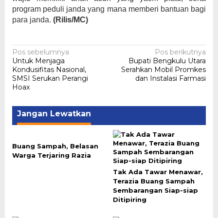
program peduli janda yang mana memberi bantuan bagi
para janda.
(Rilis/MC)
Navigasi
Pos sebelumnya
Pos berikutnya
Untuk Menjaga
Bupati Bengkulu Utara
pos
Kondusifitas Nasional,
Serahkan Mobil Promkes
SMSI Serukan Perangi
dan Instalasi Farmasi
Hoax
Jangan Lewatkan
Buang Sampah, Belasan
Warga Terjaring Razia
Tak Ada Tawar Menawar,
Terazia Buang Sampah
Sembarangan Siap-siap
Ditipiring