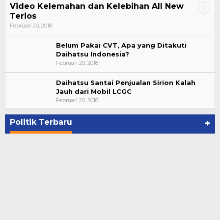
Video Kelemahan dan Kelebihan All New
Terios
Februari 20, 2018
Belum Pakai CVT, Apa yang Ditakuti
Daihatsu Indonesia?
Februari 20, 2018
Daihatsu Santai Penjualan Sirion Kalah
Jauh dari Mobil LCGC
Bupati Ahmad Hijazi, Hadiri Paripurna Hasil
Februari 20, 2018
Penetapan Paslon Bupati dan Wabup Te…
Di NASIONAL, POLITIK, REJANG LEBONG
|
Januari 29, 2021
Politik Terbaru
+