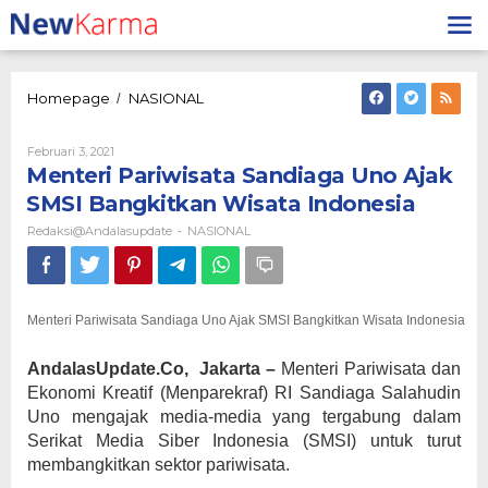
Lewati
ke
konten
Menteri
Homepage
NASIONAL
/
Pariwisata
Sandiaga
Oleh
Februari 3, 2021
Uno
Redaksi@andalasupdate
Menteri Pariwisata Sandiaga Uno Ajak
Ajak
SMSI
SMSI Bangkitkan Wisata Indonesia
Bangkitkan
Redaksi@andalasupdate
NASIONAL
-
Wisata
Indonesia
Menteri Pariwisata Sandiaga Uno Ajak SMSI Bangkitkan Wisata Indonesia
AndalasUpdate.Co, Jakarta –
Menteri Pariwisata dan
Ekonomi Kreatif (Menparekraf) RI Sandiaga Salahudin
Uno mengajak media-media yang tergabung dalam
Serikat Media Siber Indonesia (SMSI) untuk turut
membangkitkan sektor pariwisata.