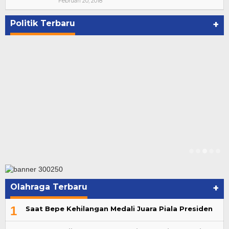
Suharto Dipercaya Jadi Dewan Pengawas PP
Februari 20, 2018
PBSI 2020-2024
Di NASIONAL, POLITIK
|
November 7, 2020
Politik Terbaru
+
Olahraga Terbaru
+
1
Saat Bepe Kehilangan Medali Juara Piala Presiden