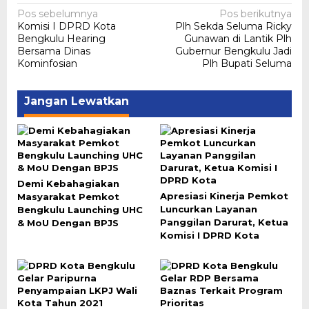
Navigasi
Pos sebelumnya
Pos berikutnya
Komisi I DPRD Kota
Plh Sekda Seluma Ricky
pos
Bengkulu Hearing
Gunawan di Lantik Plh
Bersama Dinas
Gubernur Bengkulu Jadi
Kominfosian
Plh Bupati Seluma
Jangan Lewatkan
Demi Kebahagiakan
Apresiasi Kinerja Pemkot
Masyarakat Pemkot
Luncurkan Layanan
Bengkulu Launching UHC
Panggilan Darurat, Ketua
& MoU Dengan BPJS
Komisi I DPRD Kota