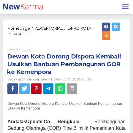
Lewati
ke
konten
Homepage
ADVERTORIAL
DPRD KOTA
/
/
Dewan
BENGKULU
Kota
Dorong
Dispora
Oleh
Februari 16, 2021
Redaksi@andalasupdate
Kembali
Dewan Kota Dorong Dispora Kembali
Usulkan
Usulkan Bantuan Pembangunan GOR
Bantuan
ke Kemenpora
Pembangunan
GOR
Redaksi@andalasupdate
DPRD KOTA BENGKULU
-
ke
Kemenpora
Dewan Kota Dorong Dispora Kembali Usulkan Bantuan Pembangunan
GOR ke Kemenpora
AndalasUpdate.Co, Bengkulu –
Pembangunan
Gedung Olahraga (GOR) Tipe B milik Pemerintah Kota