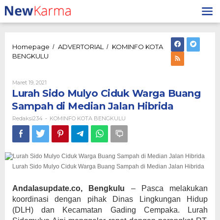
Lewati
ke
konten
Homepage
ADVERTORIAL
KOMINFO KOTA
/
/
Lurah
BENGKULU
Sido
Mulyo
Ciduk
Oleh
Maret 19, 2021
Redaksi234
Warga
Lurah Sido Mulyo Ciduk Warga Buang
Buang
Sampah di Median Jalan Hibrida
Sampah
di
Redaksi234
KOMINFO KOTA BENGKULU
-
Median
Jalan
Hibrida
Lurah Sido Mulyo Ciduk Warga Buang Sampah di Median Jalan Hibrida
Andalasupdate.co, Bengkulu
– Pasca melakukan
koordinasi dengan pihak Dinas Lingkungan Hidup
(DLH) dan Kecamatan Gading Cempaka. Lurah