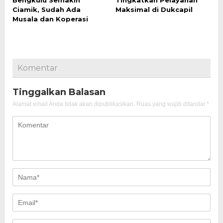
Bengkulu Semakin
Tingkatkan Pelayanan
Ciamik, Sudah Ada
Maksimal di Dukcapil
Musala dan Koperasi
Komentar
Tinggalkan Balasan
Alamat email Anda tidak akan dipublikasikan.
Ruas yang wajib ditandai
*