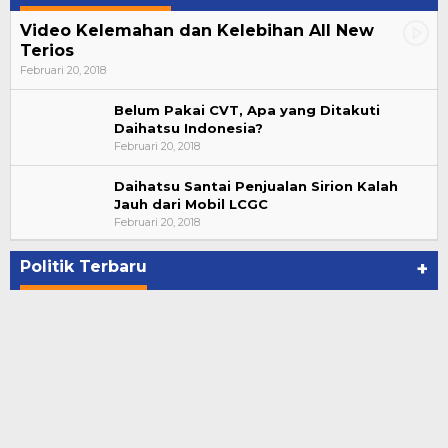
Video Kelemahan dan Kelebihan All New
Terios
Februari 20, 2018
Belum Pakai CVT, Apa yang Ditakuti
Daihatsu Indonesia?
Februari 20, 2018
Daihatsu Santai Penjualan Sirion Kalah
Jauh dari Mobil LCGC
Bupati Ahmad Hijazi, Hadiri Paripurna Hasil
Februari 20, 2018
Penetapan Paslon Bupati dan Wabup Te…
Di NASIONAL, POLITIK, REJANG LEBONG
|
Januari 29, 2021
Politik Terbaru
+