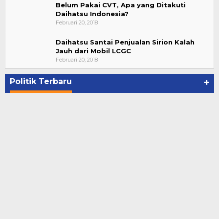
Belum Pakai CVT, Apa yang Ditakuti
Daihatsu Indonesia?
Februari 20, 2018
Daihatsu Santai Penjualan Sirion Kalah
Jauh dari Mobil LCGC
Bupati Ahmad Hijazi, Hadiri Paripurna Hasil
Februari 20, 2018
Penetapan Paslon Bupati dan Wabup Te…
Di NASIONAL, POLITIK, REJANG LEBONG
|
Januari 29, 2021
Politik Terbaru
+