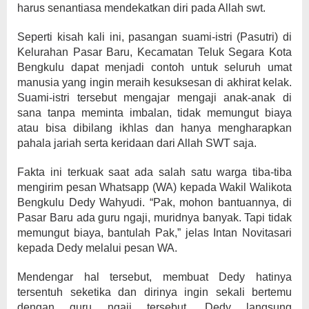
harus senantiasa mendekatkan diri pada Allah swt.
Seperti kisah kali ini, pasangan suami-istri (Pasutri) di
Kelurahan Pasar Baru, Kecamatan Teluk Segara Kota
Bengkulu dapat menjadi contoh untuk seluruh umat
manusia yang ingin meraih kesuksesan di akhirat kelak.
Suami-istri tersebut mengajar mengaji anak-anak di
sana tanpa meminta imbalan, tidak memungut biaya
atau bisa dibilang ikhlas dan hanya mengharapkan
pahala jariah serta keridaan dari Allah SWT saja.
Fakta ini terkuak saat ada salah satu warga tiba-tiba
mengirim pesan Whatsapp (WA) kepada Wakil Walikota
Bengkulu Dedy Wahyudi. “Pak, mohon bantuannya, di
Pasar Baru ada guru ngaji, muridnya banyak. Tapi tidak
memungut biaya, bantulah Pak,” jelas Intan Novitasari
kepada Dedy melalui pesan WA.
Mendengar hal tersebut, membuat Dedy hatinya
tersentuh seketika dan dirinya ingin sekali bertemu
dengan guru ngaji tersebut. Dedy langsung