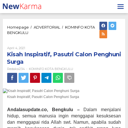
Lewati
ke
konten
Homepage
ADVERTORIAL
KOMINFO KOTA
/
/
Kisah
BENGKULU
Inspiratif,
Pasutri
Calon
Oleh
April 4, 2021
Redaksi234
Penghuni
Kisah Inspiratif, Pasutri Calon Penghuni
Surga
Surga
Redaksi234
KOMINFO KOTA BENGKULU
-
Kisah Inspiratif, Pasutri Calon Penghuni Surga
Andalasupdate.co, Bengkulu –
Dalam menjalani
hidup, semua manusia ingin menggapai kesuksesan
dan menggapai rida Allah swt. Namun, apabila sudah