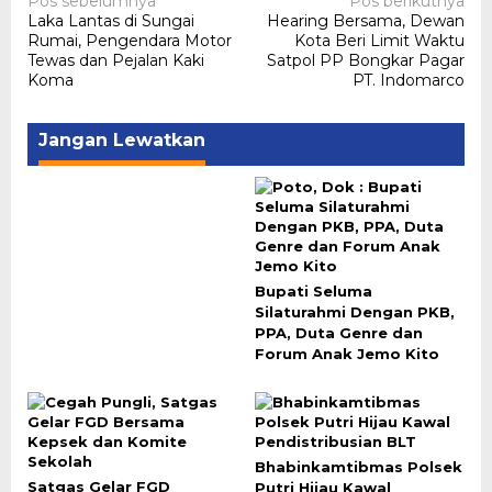
Navigasi
Pos sebelumnya
Pos berikutnya
Laka Lantas di Sungai
Hearing Bersama, Dewan
pos
Rumai, Pengendara Motor
Kota Beri Limit Waktu
Tewas dan Pejalan Kaki
Satpol PP Bongkar Pagar
Koma
PT. Indomarco
Jangan Lewatkan
Bupati Seluma
Silaturahmi Dengan PKB,
PPA, Duta Genre dan
Forum Anak Jemo Kito
Bhabinkamtibmas Polsek
Satgas Gelar FGD
Putri Hijau Kawal