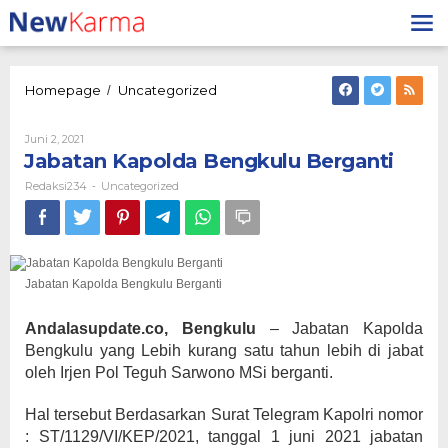
Lewati
ke
konten
Jabatan
Homepage
Uncategorized
/
Kapolda
Bengkulu
Oleh
Juni 2, 2021
Berganti
Redaksi234
Jabatan Kapolda Bengkulu Berganti
Redaksi234
Uncategorized
-
Jabatan Kapolda Bengkulu Berganti
Andalasupdate.co, Bengkulu
– Jabatan Kapolda
Bengkulu yang Lebih kurang satu tahun lebih di jabat
oleh Irjen Pol Teguh Sarwono MSi berganti.
Hal tersebut Berdasarkan Surat Telegram Kapolri nomor
: ST/1129/VI/KEP/2021, tanggal 1 juni 2021 jabatan