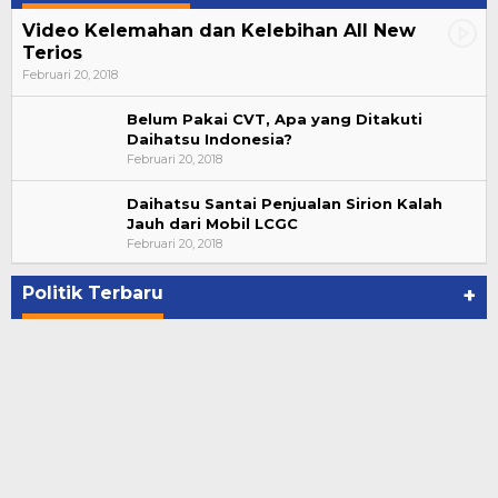
Video Kelemahan dan Kelebihan All New
Terios
Februari 20, 2018
Belum Pakai CVT, Apa yang Ditakuti
Daihatsu Indonesia?
Februari 20, 2018
Daihatsu Santai Penjualan Sirion Kalah
Jauh dari Mobil LCGC
Bupati Ahmad Hijazi, Hadiri Paripurna Hasil
Februari 20, 2018
Penetapan Paslon Bupati dan Wabup Te…
Di NASIONAL, POLITIK, REJANG LEBONG
|
Januari 29, 2021
Politik Terbaru
+