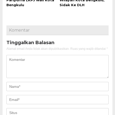
Paripurna LKPJ Wali Kota
Wilayah Kota Bengkulu,
Bengkulu
Sidak Ke DLH
Komentar
Tinggalkan Balasan
Alamat email Anda tidak akan dipublikasikan.
Ruas yang wajib ditandai
*