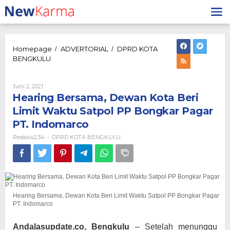
Lewati
ke
konten
Homepage
ADVERTORIAL
DPRD KOTA
/
/
Hearing
BENGKULU
Bersama,
Dewan
Kota
Oleh
Juni 2, 2021
Redaksi234
Beri
Hearing Bersama, Dewan Kota Beri
Limit
Limit Waktu Satpol PP Bongkar Pagar
Waktu
PT. Indomarco
Satpol
PP
Redaksi234
DPRD KOTA BENGKULU
-
Bongkar
Pagar
PT.
Indomarco
Hearing Bersama, Dewan Kota Beri Limit Waktu Satpol PP Bongkar Pagar
PT. Indomarco
Andalasupdate.co, Bengkulu
– Setelah menunggu