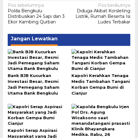
Navigasi
Pos sebelumnya
Pos berikutnya
Polda Bengkulu
Diduga Akibat Korsleting
pos
Distribusikan 24 Sapi dan 3
Listrik, Rumah Beserta Isi
Ekor Kambing Qurban
Ludes Terbakar
Jangan Lewatkan
Bank BJB Kucurkan
Kapolri Kerahkan Tenaga
Investasi Besar, Resmi
Medis Tambahan Tangani
Jadi Pemegang Saham
Korban Gempa Bumi di
Utama Bank Bengkulu
Cianjur
Kapolri Serap Aspirasi
Masyarakat yang Jadi