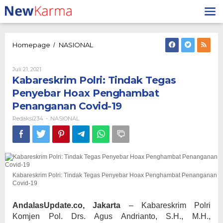
Lewati
ke
konten
Kabareskrim
Homepage
NASIONAL
/
Polri:
Tindak
Oleh
Juli 21, 2021
Tegas
Redaksi234
Kabareskrim Polri: Tindak Tegas
Penyebar
Hoax
Penyebar Hoax Penghambat
Penghambat
Penanganan Covid-19
Penanganan
Covid-
Redaksi234
NASIONAL
-
19
Kabareskrim Polri: Tindak Tegas Penyebar Hoax Penghambat Penanganan
Covid-19
AndalasUpdate.co, Jakarta
– Kabareskrim Polri
Komjen Pol. Drs. Agus Andrianto, S.H., M.H.,