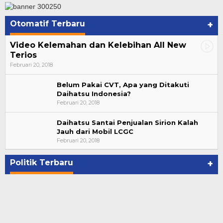
Otomatif Terbaru
+
Video Kelemahan dan Kelebihan All New
Terios
Februari 20, 2018
Belum Pakai CVT, Apa yang Ditakuti
Daihatsu Indonesia?
Februari 20, 2018
Daihatsu Santai Penjualan Sirion Kalah
Jauh dari Mobil LCGC
Suharto Dipercaya Jadi Dewan Pengawas PP
Februari 20, 2018
PBSI 2020-2024
Di NASIONAL, POLITIK
|
November 7, 2020
Politik Terbaru
+