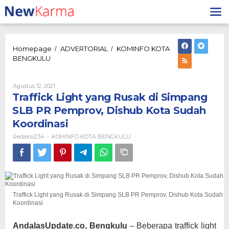
Lewati
ke
konten
Homepage
ADVERTORIAL
KOMINFO KOTA
/
/
Traffick
BENGKULU
Light
yang
Rusak
Oleh
Agustus 12, 2021
Redaksi234
di
Traffick Light yang Rusak di Simpang
Simpang
SLB PR Pemprov, Dishub Kota Sudah
SLB
Koordinasi
PR
Pemprov,
Redaksi234
KOMINFO KOTA BENGKULU
-
Dishub
Kota
Sudah
Koordinasi
Traffick Light yang Rusak di Simpang SLB PR Pemprov, Dishub Kota Sudah
Koordinasi
AndalasUpdate.co, Bengkulu
– Beberapa traffick light