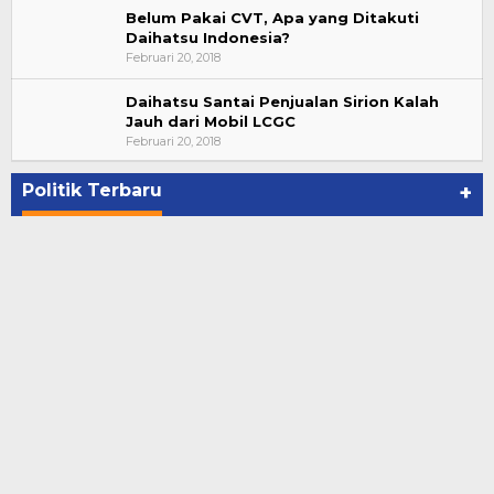
Belum Pakai CVT, Apa yang Ditakuti
Daihatsu Indonesia?
Februari 20, 2018
Daihatsu Santai Penjualan Sirion Kalah
Jauh dari Mobil LCGC
Bupati Ahmad Hijazi, Hadiri Paripurna Hasil
Februari 20, 2018
Penetapan Paslon Bupati dan Wabup Te…
Di NASIONAL, POLITIK, REJANG LEBONG
|
Januari 29, 2021
Politik Terbaru
+