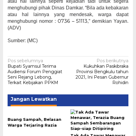
atau hal lainnya seperti kejadian tadi untuk segera
menghubungi pihak Dinas Damkar. “Bila ada kebakaran
atau hal lainnya yang mendesak, warga dapat
0736 – 51113
menghubungi nomor :
,” demikian Yayan.
(ADV)
Sumber: (MC)
Navigasi
Pos sebelumnya
Pos berikutnya
Bupati Syamsul Terima
Kukuhkan Paskibraka
pos
Audiensi Forum Penggiat
Provinsi Bengkulu tahun
Seni Rejang Lebong,
2021, Ini Pesan Gubernur
Terkait Kebijakan PPKM
Rohidin
Jangan Lewatkan
Buang Sampah, Belasan
Warga Terjaring Razia
Tak Ada Tawar Menawar,