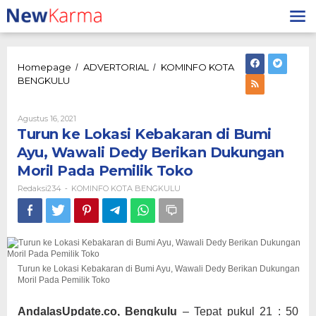
Lewati
ke
konten
Homepage
ADVERTORIAL
KOMINFO KOTA
/
/
Turun
BENGKULU
ke
Lokasi
Kebakaran
Oleh
Agustus 16, 2021
Redaksi234
di
Turun ke Lokasi Kebakaran di Bumi
Bumi
Ayu, Wawali Dedy Berikan Dukungan
Ayu,
Moril Pada Pemilik Toko
Wawali
Dedy
Redaksi234
KOMINFO KOTA BENGKULU
-
Berikan
Dukungan
Moril
Pada
Pemilik
Toko
Turun ke Lokasi Kebakaran di Bumi Ayu, Wawali Dedy Berikan Dukungan
Moril Pada Pemilik Toko
AndalasUpdate.co, Bengkulu
– Tepat pukul 21 : 50