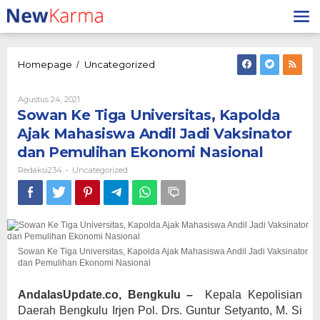
Lewati
ke
konten
Sowan
Homepage
Uncategorized
/
Ke
Tiga
Oleh
Agustus 24, 2021
Universitas,
Redaksi234
Sowan Ke Tiga Universitas, Kapolda
Kapolda
Ajak
Ajak Mahasiswa Andil Jadi Vaksinator
Mahasiswa
dan Pemulihan Ekonomi Nasional
Andil
Jadi
Redaksi234
Uncategorized
-
Vaksinator
dan
Pemulihan
Ekonomi
Nasional
Sowan Ke Tiga Universitas, Kapolda Ajak Mahasiswa Andil Jadi Vaksinator
dan Pemulihan Ekonomi Nasional
AndalasUpdate.co, Bengkulu
–
Kepala Kepolisian
Daerah Bengkulu Irjen Pol. Drs. Guntur Setyanto, M. Si