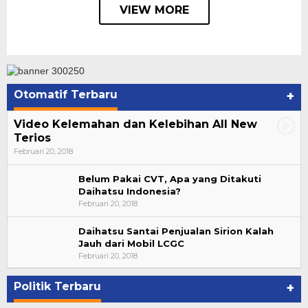
VIEW MORE
Otomatif Terbaru
+
Video Kelemahan dan Kelebihan All New
Terios
Februari 20, 2018
Belum Pakai CVT, Apa yang Ditakuti
Daihatsu Indonesia?
Februari 20, 2018
Daihatsu Santai Penjualan Sirion Kalah
Jauh dari Mobil LCGC
Suharto Dipercaya Jadi Dewan Pengawas PP
Februari 20, 2018
PBSI 2020-2024
Di NASIONAL, POLITIK
|
November 7, 2020
Politik Terbaru
+