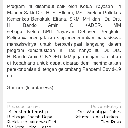
Program ini disambut baik oleh Ketua Yayasan Tri
Mandiri Sakti Drs. H. S. Effendi, MS, Direktur Poltekes
Kemenkes Bengkulu Eliana, SKM, MH dan Dr. Drs.
H. Bando Amin C KADER, MM
sebagai Ketua BPH Yayasan Dehasen Bengkulu.
Ketiganya mengatakan siap menerjunkan mahasiswa-
mahasiswinya untuk berpartisipasi langsung dalam
program kemanusiaan ini. Tak hanya itu Dr. Drs.
H. Bando Amin C KADER, MM juga menjanjikan lahan
di Kepahiang untuk dapat digarap demi meningkatkan
perekonomian di tengah gelombang Pandemi Covid-19
itu.
Sumber: (tribratanews)
Navigasi
Pos sebelumnya
Pos berikutnya
14 Dokter Internship
Ops Wanalaga, Polres
pos
Berbagai Daerah Dapat
Seluma Lepas Liarkan 1
Perlakuan Istimewa Dari
Ekor Rusa
Walikota Helmi Hasan