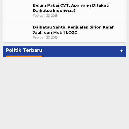
Belum Pakai CVT, Apa yang Ditakuti
Daihatsu Indonesia?
Februari 20, 2018
Daihatsu Santai Penjualan Sirion Kalah
Jauh dari Mobil LCGC
Bupati Ahmad Hijazi, Hadiri Paripurna Hasil
Februari 20, 2018
Penetapan Paslon Bupati dan Wabup Te…
Di NASIONAL, POLITIK, REJANG LEBONG
|
Januari 29, 2021
Politik Terbaru
+