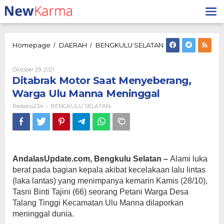
Lewati
ke
konten
Ditabrak
Homepage
DAERAH
BENGKULU SELATAN
/
/
Motor
Saat
Oleh
Oktober 29, 2021
Menyeberang,
Redaksi234
Ditabrak Motor Saat Menyeberang,
Warga
Ulu
Warga Ulu Manna Meninggal
Manna
Redaksi234
BENGKULU SELATAN
-
Meninggal
AndalasUpdate.com, Bengkulu Selatan –
Alami luka
berat pada bagian kepala akibat kecelakaan lalu lintas
(laka lantas) yang menimpanya kemarin Kamis (28/10),
Tasni Binti Tajini (66) seorang Petani Warga Desa
Talang Tinggi Kecamatan Ulu Manna dilaporkan
meninggal dunia.