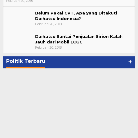
Februari 20, 2018
Belum Pakai CVT, Apa yang Ditakuti
Daihatsu Indonesia?
Februari 20, 2018
Daihatsu Santai Penjualan Sirion Kalah
Jauh dari Mobil LCGC
Bupati Ahmad Hijazi, Hadiri Paripurna Hasil
Februari 20, 2018
Penetapan Paslon Bupati dan Wabup Te…
Di NASIONAL, POLITIK, REJANG LEBONG
|
Januari 29, 2021
Politik Terbaru
+