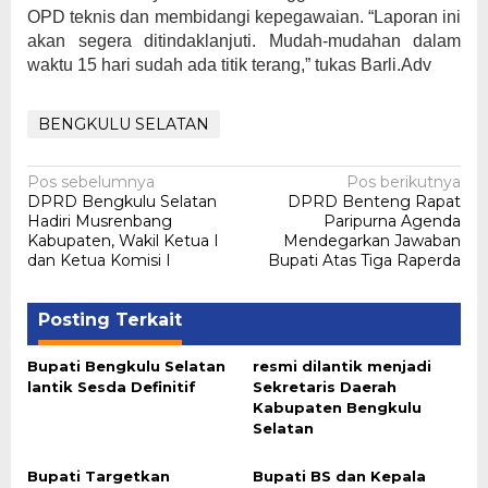
OPD teknis dan membidangi kepegawaian. “Laporan ini
akan segera ditindaklanjuti. Mudah-mudahan dalam
waktu 15 hari sudah ada titik terang,” tukas Barli.Adv
BENGKULU SELATAN
Navigasi
Pos sebelumnya
Pos berikutnya
DPRD Bengkulu Selatan
DPRD Benteng Rapat
pos
Hadiri Musrenbang
Paripurna Agenda
Kabupaten, Wakil Ketua I
Mendegarkan Jawaban
dan Ketua Komisi I
Bupati Atas Tiga Raperda
Posting Terkait
Bupati Bengkulu Selatan
resmi dilantik menjadi
lantik Sesda Definitif
Sekretaris Daerah
Kabupaten Bengkulu
Selatan
Bupati Targetkan
Bupati BS dan Kepala