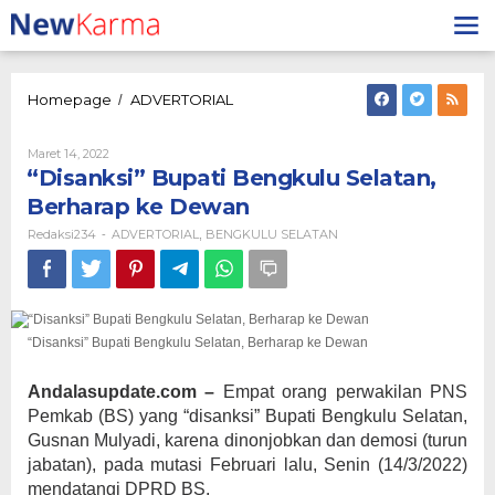
Lewati
ke
konten
“Disanksi”
Homepage
ADVERTORIAL
/
Bupati
Bengkulu
Oleh
Maret 14, 2022
Selatan,
Redaksi234
“Disanksi” Bupati Bengkulu Selatan,
Berharap
ke
Berharap ke Dewan
Dewan
Redaksi234
ADVERTORIAL
BENGKULU SELATAN
-
,
“Disanksi” Bupati Bengkulu Selatan, Berharap ke Dewan
Andalasupdate.com –
Empat orang perwakilan PNS
Pemkab (BS) yang “disanksi” Bupati Bengkulu Selatan,
Gusnan Mulyadi, karena dinonjobkan dan demosi (turun
jabatan), pada mutasi Februari lalu, Senin (14/3/2022)
mendatangi DPRD BS.