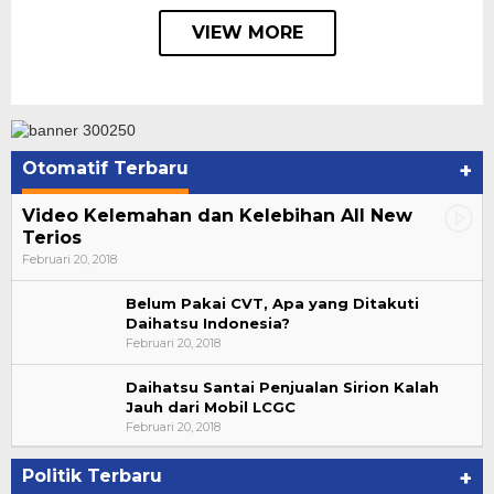
VIEW MORE
Otomatif Terbaru
+
Video Kelemahan dan Kelebihan All New
Terios
Februari 20, 2018
Belum Pakai CVT, Apa yang Ditakuti
Daihatsu Indonesia?
Februari 20, 2018
Daihatsu Santai Penjualan Sirion Kalah
Jauh dari Mobil LCGC
Bupati Ahmad Hijazi, Hadiri Paripurna Hasil
Februari 20, 2018
Penetapan Paslon Bupati dan Wabup Te…
Di NASIONAL, POLITIK, REJANG LEBONG
|
Januari 29, 2021
Politik Terbaru
+