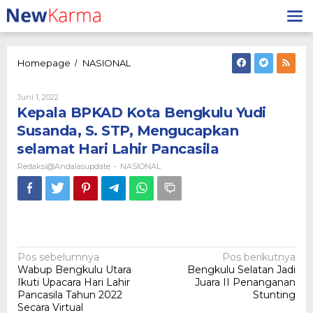
Lewati
ke
konten
Kepala
Homepage
NASIONAL
/
BPKAD
Kota
Oleh
Juni 1, 2022
Bengkulu
Redaksi@andalasupdate
Kepala BPKAD Kota Bengkulu Yudi
Yudi
Susanda,
Susanda, S. STP, Mengucapkan
S.
selamat Hari Lahir Pancasila
STP,
Mengucapkan
Redaksi@andalasupdate
NASIONAL
-
selamat Hari
Lahir
Pancasila
Navigasi
Pos sebelumnya
Pos berikutnya
Wabup Bengkulu Utara
Bengkulu Selatan Jadi
pos
Ikuti Upacara Hari Lahir
Juara II Penanganan
Pancasila Tahun 2022
Stunting
Secara Virtual