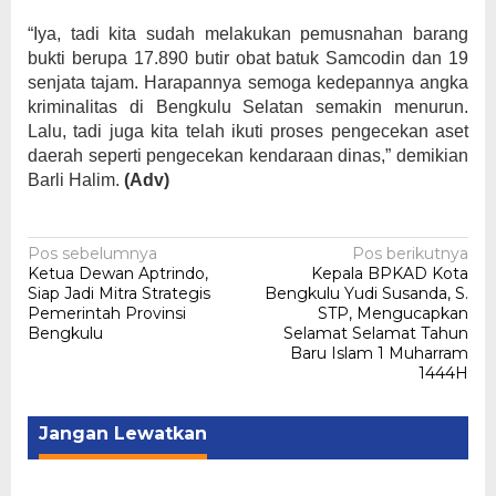
“Iya, tadi kita sudah melakukan pemusnahan barang
bukti berupa 17.890 butir obat batuk Samcodin dan 19
senjata tajam. Harapannya semoga kedepannya angka
kriminalitas di Bengkulu Selatan semakin menurun.
Lalu, tadi juga kita telah ikuti proses pengecekan aset
daerah seperti pengecekan kendaraan dinas,” demikian
Barli Halim.
(Adv)
Navigasi
Pos sebelumnya
Pos berikutnya
Ketua Dewan Aptrindo,
Kepala BPKAD Kota
pos
Siap Jadi Mitra Strategis
Bengkulu Yudi Susanda, S.
Pemerintah Provinsi
STP, Mengucapkan
Bengkulu
Selamat Selamat Tahun
Baru Islam 1 Muharram
1444H
Jangan Lewatkan