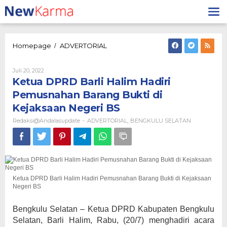
Lewati
ke
konten
Ketua
Homepage
ADVERTORIAL
/
DPRD
Barli
Oleh
Juli 20, 2022
Halim
Redaksi@andalasupdate
Ketua DPRD Barli Halim Hadiri
Hadiri
Pemusnahan
Pemusnahan Barang Bukti di
Barang
Kejaksaan Negeri BS
Bukti
di
Redaksi@andalasupdate
ADVERTORIAL
BENGKULU SELATAN
-
,
Kejaksaan
Negeri
BS
Ketua DPRD Barli Halim Hadiri Pemusnahan Barang Bukti di Kejaksaan
Negeri BS
Bengkulu Selatan – Ketua DPRD Kabupaten Bengkulu
Selatan, Barli Halim, Rabu, (20/7) menghadiri acara