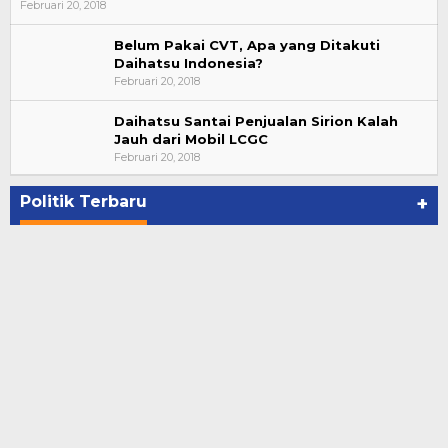
Februari 20, 2018
Belum Pakai CVT, Apa yang Ditakuti
Daihatsu Indonesia?
Februari 20, 2018
Daihatsu Santai Penjualan Sirion Kalah
Jauh dari Mobil LCGC
Bupati Ahmad Hijazi, Hadiri Paripurna Hasil
Februari 20, 2018
Penetapan Paslon Bupati dan Wabup Te…
Di NASIONAL, POLITIK, REJANG LEBONG
|
Januari 29, 2021
Politik Terbaru
+