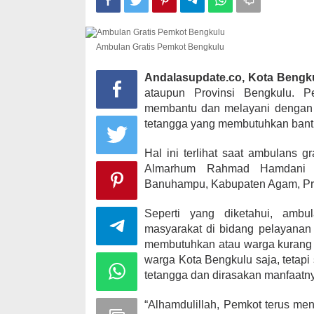
Ambulan Gratis Pemkot Bengkulu
Kampanye, He
Kabupaten Ka
Andalasupdate.co, Kota Bengk
desa Satu A
ataupun Provinsi Bengkulu. P
Di KOMINFO KOTA 
membantu dan melayani dengan 
POLITIK
|
November
tetangga yang membutuhkan bant
Hal ini terlihat saat ambulans 
Almarhum Rahmad Hamdani 
Banuhampu, Kabupaten Agam, Prov
Seperti yang diketahui, ambu
masyarakat di bidang pelayanan
membutuhkan atau warga kurang 
warga Kota Bengkulu saja, tetap
tetangga dan dirasakan manfaatny
“Alhamdulillah, Pemkot terus m