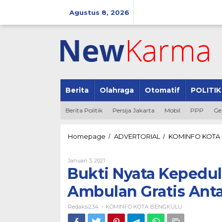
Lewati
ke
Agustus 8, 2026
konten
Berita
Olahraga
Otomatif
POLITIK
Berita Politik
Persija Jakarta
Mobil
PPP
Ge
Homepage
ADVERTORIAL
KOMINFO KOTA
/
/
Oleh
Januari 3, 2021
Redaksi234
Bukti Nyata Kepedu
Ambulan Gratis Ant
Redaksi234
KOMINFO KOTA BENGKULU
-