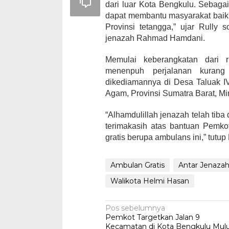
dari luar Kota Bengkulu. Sebaga
dapat membantu masyarakat baik 
Provinsi tetangga,” ujar Rully
jenazah Rahmad Hamdani.
Memulai keberangkatan dari 
menenpuh perjalanan kurang
dikediamannya di Desa Taluak 
Agam, Provinsi Sumatra Barat, Mi
“Alhamdulillah jenazah telah tib
terimakasih atas bantuan Pemkot
gratis berupa ambulans ini,” tutup
Ambulan Gratis
Antar Jenaza
Walikota Helmi Hasan
Navigasi
Pos sebelumnya
Pemkot Targetkan Jalan 9
pos
Kecamatan di Kota Bengkulu Mul