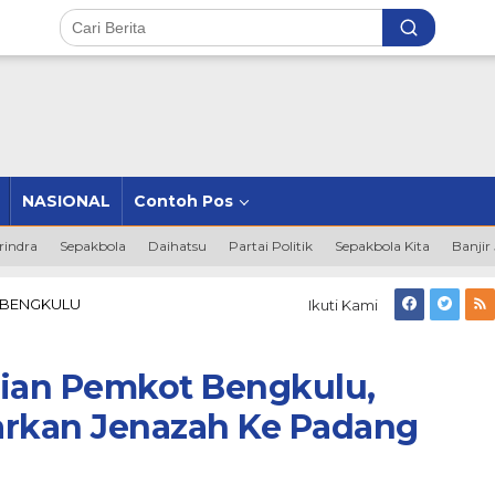
NASIONAL
Contoh Pos
rindra
Sepakbola
Daihatsu
Partai Politik
Sepakbola Kita
Banjir
Bukti
 BENGKULU
Ikuti Kami
Nyata
Kepedulian
Pemkot
lian Pemkot Bengkulu,
Bengkulu,
Ambulan
arkan Jenazah Ke Padang
Gratis
Antarkan
Jenazah
Ke