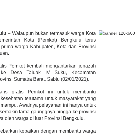
Padang
lmi Hasan Di
ur Janjikan Satu
ulu –
Walaupun bukan termasuk warga Kota
mbulans
emerintah Kota (Pemkot) Bengkulu terus
393 Peserta MTQ ke-XXXV Sia
BENGKULU,
Tempur Rebut Juara Dibuka
prima warga Kabupaten, Kota dan Provinsi
 1, 2020
Gubernur Rohidin
uan.
Di ADVERTORIAL, POLITIK
|
Mei 24, 2022
gratis Pemkot kembali mengantarkan jenazah
ke Desa Taluak IV Suku, Kecamatan
insi Sumatra Barat, Sabtu (02/01/2021).
lans gratis Pemkot ini untuk membantu
 kesehatan terutama untuk masyarakat yang
mampu. Awalnya pelayanan ini hanya untuk
i semakin lama gaunggnya hingga ke provinsi
a oleh warga di luar Provinsi Bengkulu.
enebarkan kebaikan dengan membantu warga