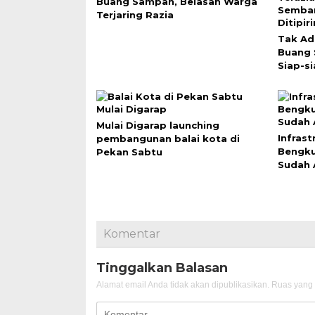
Buang Sampah, Belasan Warga
Terjaring Razia
Tak Ad
Buang
Siap-si
Mulai Digarap launching
Infras
pembangunan balai kota di
Bengku
Pekan Sabtu
Sudah 
Komentar
Tinggalkan Balasan
Alamat email Anda tidak akan dipublikasikan.
Ruas yang 